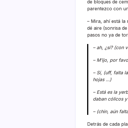
de bloques de ceme
parentezco con uno
– Mira, ahí­ está l
dé aire (sonrisa de
pasos no ya de tor
– ah, ¿sí­? (con
– M’ijo, por fav
– Sí­, (uff, fal
hojas …)
– Está es la ye
daban cólicos y 
– (chin, aún fal
Detrás de cada pla