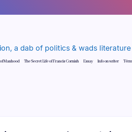
gion, a dab of politics & wads literatu
 of Manhood
The Secret Life of Francis Cornish
Essay
Info on writer
Térm