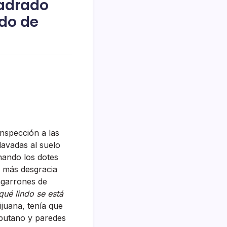
uadrado
do de
inspección a las
lavadas al suelo
hando los dotes
s más desgracia
 agarrones de
qué lindo se está
juana, tení­a que
s butano y paredes