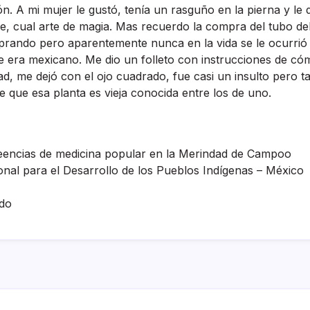
ón. A mi mujer le gustó, tení­a un rasguño en la pierna y le 
, cual arte de magia. Mas recuerdo la compra del tubo de
prando pero aparentemente nunca en la vida se le ocurrió 
ue era mexicano. Me dio un folleto con instrucciones de có
d, me dejó con el ojo cuadrado, fue casi un insulto pero 
 que esa planta es vieja conocida entre los de uno.
eencias de medicina popular en la Merindad de Campoo
nal para el Desarrollo de los Pueblos Indí­genas – México
do