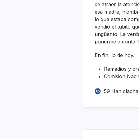
de atraer la atenci
esa madre, n’ombre
lo que estaba com
vendió el tubito q
ungüento. La verda
ponerme a contarle
En fin, lo de hoy.
Remedios y cr
Comisión Nacio
59 Han clacha