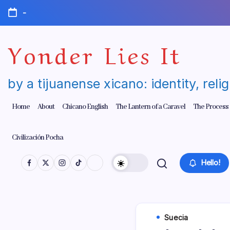
Skip
-
to
content
Yonder Lies It
by a tijuanense xicano: identity, reli
Home
About
Chicano English
The Lantern of a Caravel
The Process
Civilización Pocha
Hello!
Suecia