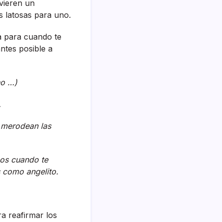
uvieren un
s latosas para uno.
na para cuando te
antes posible a
no …)
…
ue merodean las
mos cuando te
s como angelito.
ra reafirmar los