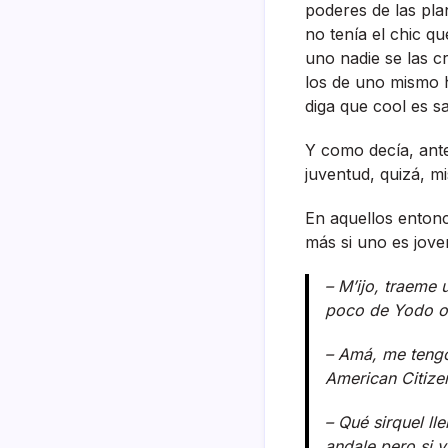
poderes de las pla
no tení­a el chic q
uno nadie se las c
los de uno mismo h
diga que cool es s
Y como decí­a, ante
juventud, quizá, mi
En aquellos entonc
más si uno es jove
– M’ijo, traeme
poco de Yodo o 
– Amá, me tengo
American Citize
– Qué sirquel ll
andale pero si y