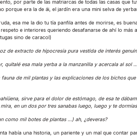
nto, por parte de las matriarcas de todas las casas que t
 porque era la de ái, el jardí­n era una mini selva de yerba
a ruda, esa me la dio tu tí­a panfila antes de morirse, es bue
 respeto e interiores queriendo desafanarse de ahí­ lo más 
tugas sino de caracol)
 voz de extracto de hipocresí­a pura vestida de interés genui
or, quitalé esa mala yerba a la manzanilla y acercala al sol 
ta la fauna de mil plantas y las explicaciones de los bichos q
rbahíüena, sirve para el dolor de estómago, de esa te dába
mira, en un dos por tres sanabas luego, luego y te dormí­a
tan como mil botes de plantas …) ah, ¿deveras?
nta habí­a una historia, un pariente y un mal que contar pa