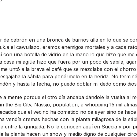
r de cabrón en una bronca de barrios allá en lo que se c
 a.k.a el cawuilazo, eramos enemigos mortales y a cada ra
­ con una botella de vidrí­o en la mano lo que hizo que me 
 a casa mi agíüe hizo que fuera por un poco de sábila, ag
 me untó a la brava el café que se mezclaba con el chorr
esgajaba la sábila para ponérmelo en la herida. No terminé
 tendón y hasta la fecha, no puedo doblar mi dedo como di
 a mente porque el otro dí­a andaba dándole la vuelta al 
 in the Big City, Nässjö, population, a whopping 15 mil alm
pecados que el vecino ha cometido no de ayer sino de hace
na vendí­a cremas hechas con la planta milagrosa de la sáb
 entre la gringada. No la conocen aquí­ en Suecia y por 
de la planta hacen un show y medio digno de cualquier circo