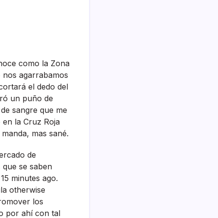
onoce como la Zona
to nos agarrabamos
cortará el dedo del
arró un puño de
o de sangre que me
 en la Cruz Roja
os manda, mas sané.
mercado de
as que se saben
 15 minutes ago.
ila otherwise
promover los
 por ahí­ con tal