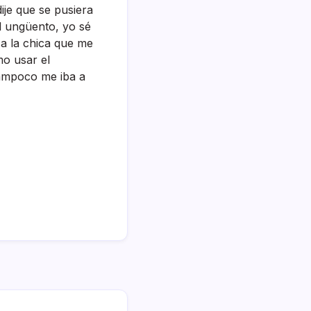
dije que se pusiera
l ungüento, yo sé
a la chica que me
mo usar el
tampoco me iba a