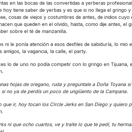
ntas en las bocas de las convertidas a yerberas profesional
ue hoy tiene saber de yerbas y es que si no llega el gringo y
ree, cosas de viejos y costumbres de antes, de indios cuyo
acen que queden en el olvido, hasta, como dije antes, el g
aber sobre el té de manzanilla.
s ni le poní­a atención a esos desfiles de sabidurí­a, lo mio 
s amigos, la vagancia, la calle, el party.
es lo de uno no podí­a competir con lo gringo en Tijuana, e
n.
 unas hojas de oregano, ruda y preguntale a Doña Toyana si
si no ya de perdis un poco de ungíüento de la Campana.
 que ir, hoy tocan los Circle Jerks en San Diego y quiero 
n.
erks ni que ocho cuartos, ve y traite lo que te pedí­, tu her
a!