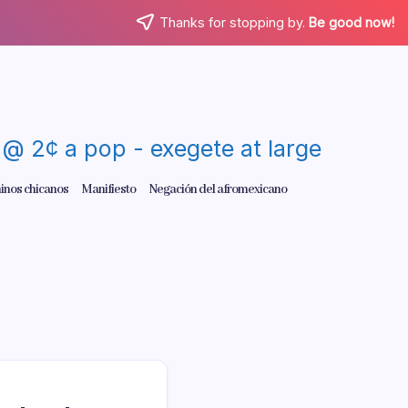
Thanks for stopping by.
Be good now!
re @ 2¢ a pop - exegete at large
inos chicanos
Manifiesto
Negación del afromexicano