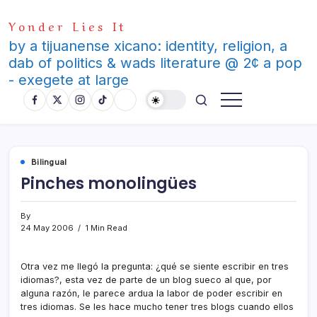
Skip
Yonder Lies It
to
content
by a tijuanense xicano: identity, religion, a
dab of politics & wads literature @ 2¢ a pop
- exegete at large
Bilingual
Pinches monolingües
By
24 May 2006
1 Min Read
Otra vez me llegó la pregunta: ¿qué se siente escribir en tres
idiomas?, esta vez de parte de un blog sueco al que, por
alguna razón, le parece ardua la labor de poder escribir en
tres idiomas. Se les hace mucho tener tres blogs cuando ellos