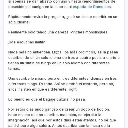
si apenas se dan abasto con uno y hasta remordimientos de
obsesión les cuelga en la nuca cual
espada de Damocles
.
Rápidamente reviro la pregunta, ¿qué se siente escribir en un
sólo idioma?
Realmente sólo tengo una cabeza. Pinches monolingües.
¿Me escuchas inutil?
Nada más no entienden. Ell@s, los más prolí­ficos, se la pasan
escribiendo en un sólo idioma de tres a cuatro posts a diario o
tienen un sinfin de blogs en un sólo idioma con diferentes
temas.
Uno escribe lo mismo pero en tres diferentes idiomas en tres
diferentes blogs. Es todo. Ahí­ se acabó el misterio, pero no,
ellos insisten en que es diferente, right.
Lo bueno es que el bagaje cultural no pesa.
Por estos dí­as ando ganoso de crear un poco de ficción,
hace mucho que no escribo, mas bien, no ejercito la
imaginación, así­ que por estos dí­as esten atentos, no sé que
saldrá pero algo saldrá. Antes escribí­a con la musa de la