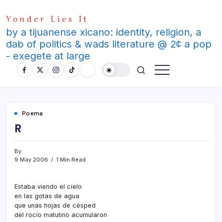
Skip
Yonder Lies It
to
content
by a tijuanense xicano: identity, religion, a
dab of politics & wads literature @ 2¢ a pop
- exegete at large
Poema
R
By
9 May 2006
1 Min Read
Estaba viendo el cielo
en las gotas de agua
que unas hojas de césped
del rocí­o matutino acumularon