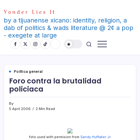
Skip
Yonder Lies It
to
content
by a tijuanense xicano: identity, religion, a
dab of politics & wads literature @ 2¢ a pop
- exegete at large
Polí­tica general
Foro contra la brutalidad
policiaca
By
5 April 2006
2 Min Read
foto used with permision from
Sandy Huffaker Jr
.