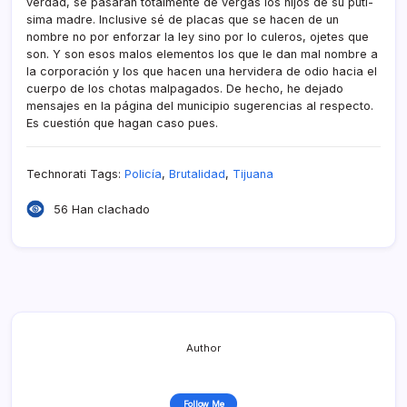
verdad, se pasaran totalmente de vergas los hijos de su putí­
sima madre. Inclusive sé de placas que se hacen de un
nombre no por enforzar la ley sino por lo culeros, ojetes que
son. Y son esos malos elementos los que le dan mal nombre a
la corporación y los que hacen una hervidera de odio hacia el
cuerpo de los chotas malpagados. De hecho, he dejado
mensajes en la página del municipio sugerencias al respecto.
Es cuestión que hagan caso pues.
Technorati Tags:
Policí­a
,
Brutalidad
,
Tijuana
56 Han clachado
Author
Follow Me