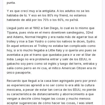
punta.
Y es que crecí­ muy a la antigíüita. A los adultos no se les
hablaba de tú. Y eso en los 80’s my friend, no estamos
hablando de allá por los 70’s o los 60’s, no pa’ná.
Llegué justo en el 1992 a San Diego, lo cual es lo mismo que
Tijuana, pues viví­a en el mero downtown sandieguino, 32nd
and Adams, Normal Heights y era nada más de agarrar bus al
trolley y irse a San Ysidro o como los nativos le dicen, Sydro.
En aquel entonces el Trolley no estaba tan complicado como
hoy, si a lo mucho llegaba a Little Italy y si querí­a uno pues se
aventaba a pie el tramo que quedaba para ir a ver el Star de
India. Luego no era problema entrar y salir de los EEUU, ni
gabacho soy pero como sé inglés y luego del terre, entraba y
salí­a como perro en mi csa, el mí­tico American Citizen era mi
único pasaporte.
Recuerdo que llegué a la casa bien agringado pero por preví­
as experiencias aprendí­ a no ser como lo era allá: la cultura
mexicana, a pesar de estar tan cerca de los EEUU, no pierde
su caracterí­stica de distanciamento y aborrecimiento a que
vengan a decirle cómo hagan las cosas y mucho menoss
aceptar sugerencias de cómo hacer las cosas, I was silent