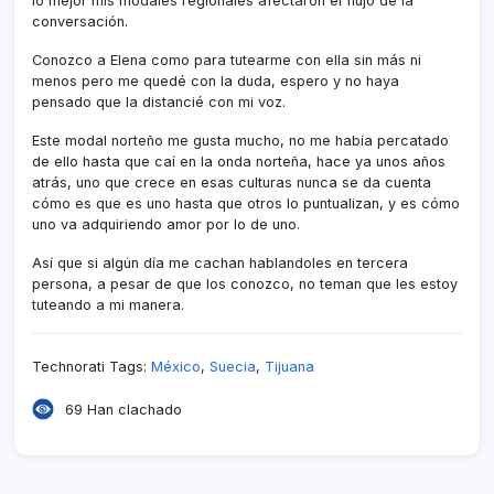
lo mejor mis modales regionales afectaron el flujo de la
conversación.
Conozco a Elena como para tutearme con ella sin más ni
menos pero me quedé con la duda, espero y no haya
pensado que la distancié con mi voz.
Este modal norteño me gusta mucho, no me habí­a percatado
de ello hasta que caí­ en la onda norteña, hace ya unos años
atrás, uno que crece en esas culturas nunca se da cuenta
cómo es que es uno hasta que otros lo puntualizan, y es cómo
uno va adquiriendo amor por lo de uno.
Así­ que si algún dí­a me cachan hablandoles en tercera
persona, a pesar de que los conozco, no teman que les estoy
tuteando a mi manera.
Technorati Tags:
México
,
Suecia
,
Tijuana
69 Han clachado