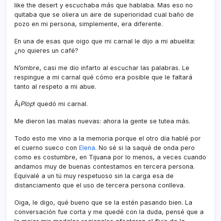
like the desert y escuchaba más que hablaba. Mas eso no
quitaba que se oliera un aire de superioridad cual baño de
pozo en mi persona, simplemente, era diferente.
En una de esas que oigo que mi carnal le dijo a mi abuelita:
¿no quieres un café?
N’ombre, casi me dio infarto al escuchar las palabras. Le
respingue a mi carnal qué cómo era posible que le faltará
tanto al respeto a mi abue.
Â¡
Plop
! quedó mi carnal.
Me dieron las malas nuevas: ahora la gente se tutea más.
Todo esto me vino a la memoria porque el otro dí­a hablé por
el cuerno sueco con
Elena
. No sé si la saqué de onda pero
como es costumbre, en Tijuana por lo menos, a veces cuando
andamos muy de buenas contestamos en tercera persona.
Equivalé a un tú muy respetuoso sin la carga esa de
distanciamento que el uso de tercera persona conlleva.
Oiga, le digo, qué bueno que se la estén pasando bien. La
conversación fue corta y me quedé con la duda, pensé que a