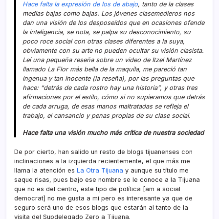
Hace falta la expresión de los de abajo
, tanto de la clases
medias bajas como bajas. Los jóvenes clasemedieros nos
dan una visión de los desposeí­dos que en ocasiones ofende
la inteligencia, se nota, se palpa su desconocimiento, su
poco roce social con otras clases diferentes a la suya,
obviamente con su arte no pueden ocultar su visión clasista.
Leí­ una pequeña reseña sobre un video de Itzel Martí­nez
llamado La Flor más bella de la maquila, me pareció tan
ingenua y tan inocente (la reseña), por las preguntas que
hace: “detrás de cada rostro hay una historia”, y otras tres
afirmaciones por el estilo, cómo si no supieramos que detrás
de cada arruga, de esas manos maltratadas se refleja el
trabajo, el cansancio y penas propias de su clase social.
Hace falta una visión mucho más crí­tica de nuestra sociedad
De por cierto, han salido un resto de blogs tijuanenses con
inclinaciones a la izquierda recientemente, el que más me
llama la atención es
La Otra Tijuana
y aunque su tí­tulo me
saque risas, pues bajo ese nombre se le conoce a la Tijuana
que no es del centro, este tipo de polí­tica [am a social
democrat] no me gusta a mi pero es interesante ya que de
seguro será uno de esos blogs que estarán al tanto de la
visita del Supdelegado Zero a Tijuana.