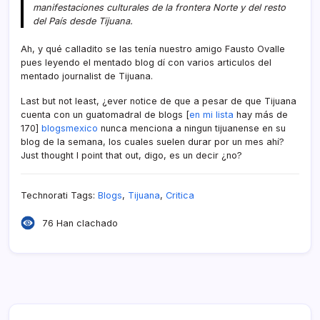
manifestaciones culturales de la frontera Norte y del resto
del Paí­s desde Tijuana.
Ah, y qué calladito se las tení­a nuestro amigo Fausto Ovalle
pues leyendo el mentado blog dí­ con varios articulos del
mentado journalist de Tijuana.
Last but not least, ¿ever notice de que a pesar de que Tijuana
cuenta con un guatomadral de blogs [
en mi lista
hay más de
170]
blogsmexico
nunca menciona a ningun tijuanense en su
blog de la semana, los cuales suelen durar por un mes ahí­?
Just thought I point that out, digo, es un decir ¿no?
Technorati Tags:
Blogs
,
Tijuana
,
Critica
76 Han clachado