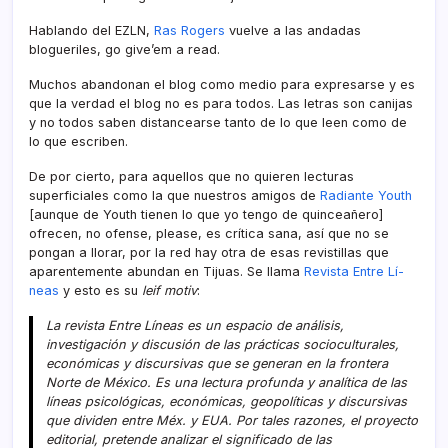
Hablando del EZLN,
Ras Rogers
vuelve a las andadas
blogueriles, go give’em a read.
Muchos abandonan el blog como medio para expresarse y es
que la verdad el blog no es para todos. Las letras son canijas
y no todos saben distancearse tanto de lo que leen como de
lo que escriben.
De por cierto, para aquellos que no quieren lecturas
superficiales como la que nuestros amigos de
Radiante Youth
[aunque de Youth tienen lo que yo tengo de quinceañero]
ofrecen, no ofense, please, es crí­tica sana, así­ que no se
pongan a llorar, por la red hay otra de esas revistillas que
aparentemente abundan en Tijuas. Se llama
Revista Entre Lí­
neas
y esto es su
leif motiv
:
La revista Entre Lí­neas es un espacio de análisis,
investigación y discusión de las prácticas socioculturales,
económicas y discursivas que se generan en la frontera
Norte de México. Es una lectura profunda y analí­tica de las
lí­neas psicológicas, económicas, geopolí­ticas y discursivas
que dividen entre Méx. y EUA. Por tales razones, el proyecto
editorial, pretende analizar el significado de las