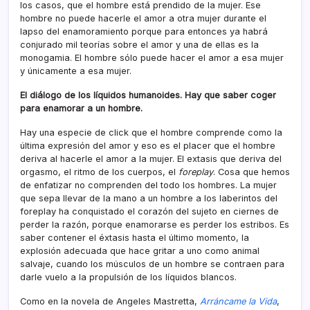
los casos, que el hombre está prendido de la mujer. Ese
hombre no puede hacerle el amor a otra mujer durante el
lapso del enamoramiento porque para entonces ya habrá
conjurado mil teorí­as sobre el amor y una de ellas es la
monogamia. El hombre sólo puede hacer el amor a esa mujer
y únicamente a esa mujer.
El diálogo de los lí­quidos humanoides. Hay que saber coger
para enamorar a un hombre.
Hay una especie de click que el hombre comprende como la
última expresión del amor y eso es el placer que el hombre
deriva al hacerle el amor a la mujer. El extasis que deriva del
orgasmo, el ritmo de los cuerpos, el
foreplay
. Cosa que hemos
de enfatizar no comprenden del todo los hombres. La mujer
que sepa llevar de la mano a un hombre a los laberintos del
foreplay ha conquistado el corazón del sujeto en ciernes de
perder la razón, porque enamorarse es perder los estribos. Es
saber contener el éxtasis hasta el último momento, la
explosión adecuada que hace gritar a uno como animal
salvaje, cuando los músculos de un hombre se contraen para
darle vuelo a la propulsión de los lí­quidos blancos.
Como en la novela de Angeles Mastretta,
Arráncame la Vida
,