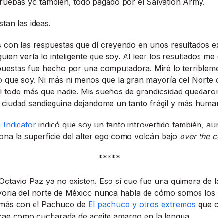
ruebas yo también, todo pagado por el Salvation Army.
tan las ideas.
con las respuestas que dí­ creyendo en unos resultados ex
lguien verí­a lo inteligente que soy. Al leer los resultados me
spuestas fue hecho por una computadora. Miré lo terriblem
no que soy. Ni más ni menos que la gran mayorí­a del Norte
el todo más que nadie. Mis sueños de grandiosidad quedaro
a ciudad sandieguina dejandome un tanto frágil y más huma
 Indicator
indicó que soy un tanto introvertido también, a
ciona la superficie del alter ego como volcán bajo
over the c
*****
ctavio Paz ya no existen. Eso sí­ que fue una quimera de l
yoria del norte de México nunca habla de cómo somos los
 más con el Pachuco de
El pachuco y otros extremos
que c
cae como cucharada de aceite amargo en la lengua.