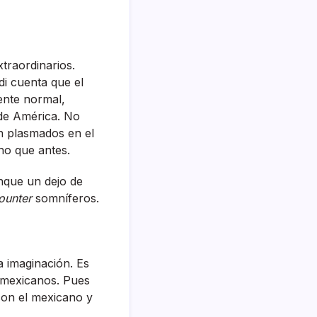
traordinarios.
 di cuenta que el
ente normal,
 de América. No
n plasmados en el
no que antes.
unque un dejo de
ounter
somní­feros.
a imaginación. Es
 mexicanos. Pues
on el mexicano y