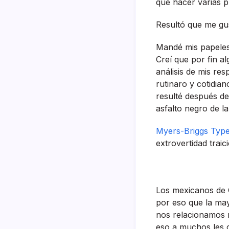
que hacer varias p
Resultó que me gus
Mandé mis papeles 
Creí­ que por fin a
análisis de mis re
rutinaro y cotidia
resulté después d
asfalto negro de l
Myers-Briggs Type
extrovertidad trai
Los mexicanos de O
por eso que la ma
nos relacionamos
eso a muchos les 