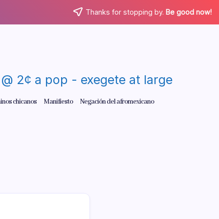
Thanks for stopping by.
Be good now!
re @ 2¢ a pop - exegete at large
inos chicanos
Manifiesto
Negación del afromexicano