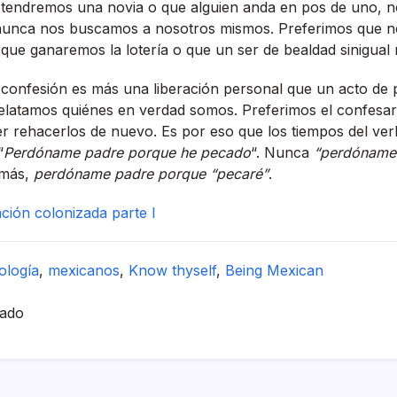
 tendremos una novia o que alguien anda en pos de uno, n
unca nos buscamos a nosotros mismos. Preferimos que n
 que ganaremos la loterí­a o que un ser de bealdad sinigual 
e confesión es más una liberación personal que un acto de
latamos quiénes en verdad somos. Preferimos el confesar
r rehacerlos de nuevo. Es por eso que los tiempos del ve
“
Perdóname padre porque he pecado
“. Nunca
“perdóname
amás,
perdóname padre porque “pecaré”
.
ción colonizada parte I
ologí­a
,
mexicanos
,
Know thyself
,
Being Mexican
hado