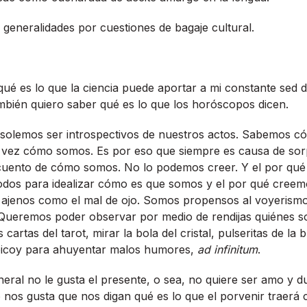
generalidades por cuestiones de bagaje cultural.
ué es lo que la ciencia puede aportar a mi constante sed
bién quiero saber qué es lo que los horóscopos dicen.
solemos ser introspectivos de nuestros actos. Sabemos 
 vez cómo somos. Es por eso que siempre es causa de sor
cuento de cómo somos. No lo podemos creer. Y el por qu
odos para idealizar cómo es que somos y el por qué creem
 ajenos como el mal de ojo. Somos propensos al voyerismo
Queremos poder observar por medio de rendijas quiénes s
cartas del tarot, mirar la bola del cristal, pulseritas de la
e picoy para ahuyentar malos humores,
ad infinitum
.
eral no le gusta el presente, o sea, no quiere ser amo y d
o nos gusta que nos digan qué es lo que el porvenir traerá c