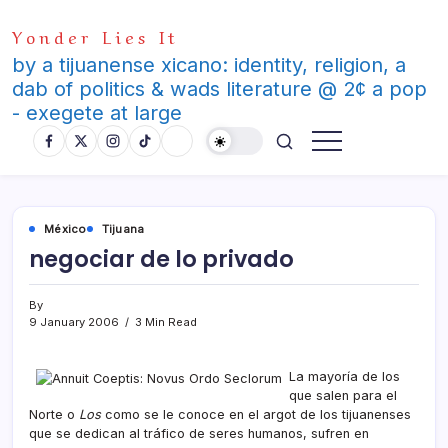
Skip
Yonder Lies It
to
content
by a tijuanense xicano: identity, religion, a
dab of politics & wads literature @ 2¢ a pop
- exegete at large
México
Tijuana
negociar de lo privado
By
9 January 2006
3 Min Read
La mayorí­a de los
que salen para el
Norte o
Los
como se le conoce en el argot de los tijuanenses
que se dedican al tráfico de seres humanos, sufren en