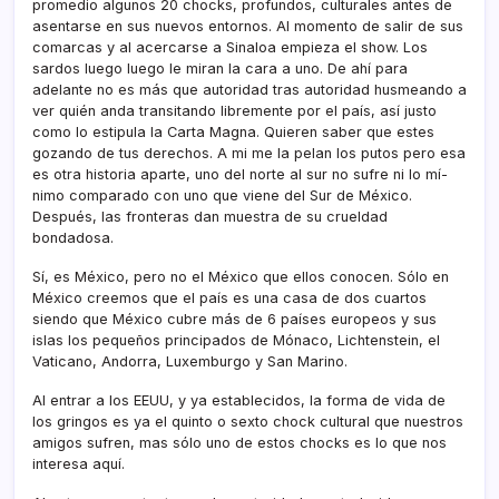
promedio algunos 20 chocks, profundos, culturales antes de
asentarse en sus nuevos entornos. Al momento de salir de sus
comarcas y al acercarse a Sinaloa empieza el show. Los
sardos luego luego le miran la cara a uno. De ahí­ para
adelante no es más que autoridad tras autoridad husmeando a
ver quién anda transitando libremente por el paí­s, así­ justo
como lo estipula la Carta Magna. Quieren saber que estes
gozando de tus derechos. A mi me la pelan los putos pero esa
es otra historia aparte, uno del norte al sur no sufre ni lo mí­
nimo comparado con uno que viene del Sur de México.
Después, las fronteras dan muestra de su crueldad
bondadosa.
Sí­, es México, pero no el México que ellos conocen. Sólo en
México creemos que el paí­s es una casa de dos cuartos
siendo que México cubre más de 6 paí­ses europeos y sus
islas los pequeños principados de Mónaco, Lichtenstein, el
Vaticano, Andorra, Luxemburgo y San Marino.
Al entrar a los EEUU, y ya establecidos, la forma de vida de
los gringos es ya el quinto o sexto chock cultural que nuestros
amigos sufren, mas sólo uno de estos chocks es lo que nos
interesa aquí­.