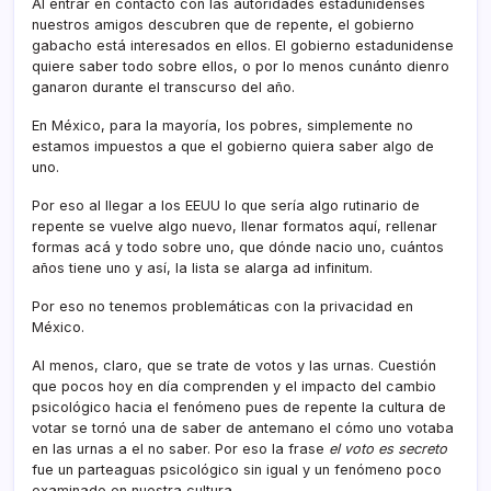
Al entrar en contacto con las autoridades estadunidenses
nuestros amigos descubren que de repente, el gobierno
gabacho está interesados en ellos. El gobierno estadunidense
quiere saber todo sobre ellos, o por lo menos cunánto dienro
ganaron durante el transcurso del año.
En México, para la mayorí­a, los pobres, simplemente no
estamos impuestos a que el gobierno quiera saber algo de
uno.
Por eso al llegar a los EEUU lo que serí­a algo rutinario de
repente se vuelve algo nuevo, llenar formatos aquí­, rellenar
formas acá y todo sobre uno, que dónde nacio uno, cuántos
años tiene uno y así­, la lista se alarga ad infinitum.
Por eso no tenemos problemáticas con la privacidad en
México.
Al menos, claro, que se trate de votos y las urnas. Cuestión
que pocos hoy en dí­a comprenden y el impacto del cambio
psicológico hacia el fenómeno pues de repente la cultura de
votar se tornó una de saber de antemano el cómo uno votaba
en las urnas a el no saber. Por eso la frase
el voto es secreto
fue un parteaguas psicológico sin igual y un fenómeno poco
examinado en nuestra cultura.