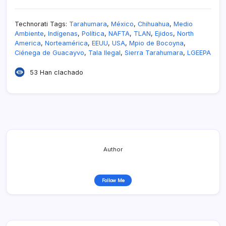
Technorati Tags:
Tarahumara
,
México
,
Chihuahua
,
Medio
Ambiente
,
Indí­genas
,
Polí­tica
,
NAFTA
,
TLAN
,
Ejidos
,
North
America
,
Norteamérica
,
EEUU
,
USA
,
Mpio de Bocoyna
,
Ciénega de Guacayvo
,
Tala Ilegal
,
Sierra Tarahumara
,
LGEEPA
53 Han clachado
Author
Follow Me