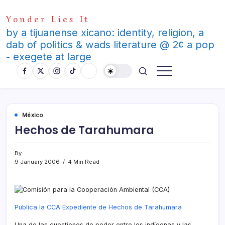
Skip
Yonder Lies It
to
content
by a tijuanense xicano: identity, religion, a
dab of politics & wads literature @ 2¢ a pop
- exegete at large
México
Hechos de Tarahumara
By
9 January 2006
4 Min Read
Publica la CCA Expediente de Hechos de Tarahumara
Una de las cuestiones de poder entre los indí­genas y las