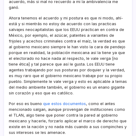
acuerdo, más si mal no recuerdo a mi la ambivalencia me
ganó.
Ahora tenemos el acuerdo y mi postura es que ni modo, ahí­
está y si mientrás no estoy de acuerdo con las practicas
salvajes neocapitalistas que los EEUU practican en contra de
México, por ejemplo, el azúcar, patentes a variantes de
frijoles y acechos criminales contra el maí­z, la verdad es que
al gobierno mexicano siempre le han visto la cara de pendejo
porque en realidad, la población mexicana así­ la tiene ya que
el electorado no hace nada al respecto, le vale verga [no
tiene ética] y tal parece que así­ le gusta. Los EEUU tiene
agentes trabajando por sus posturas por doquier y la verdad,
es muy raro que el gobierno mexicano trabaje por su propio
pueblo. Simplemente le vale verga y esto es aplicable a temas
del medio ambiente también, el gobierno es un enano gigante
sin corazón y eso que es católico.
Por eso es bueno
que estos documentos
, como el antes
mencionado salgan, aunque provengan de instituciones como
el TLAN, algo tiene que poner contra la pared al gobierno
mexicano y hacerle, forzarlo aplicar el marco de derecho que
existe en la nación y no nada más cuando a sus compinches y
sus intereses se les amenace.