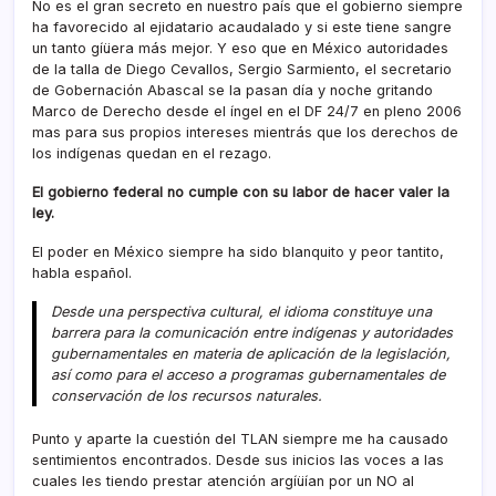
No es el gran secreto en nuestro paí­s que el gobierno siempre
ha favorecido al ejidatario acaudalado y si este tiene sangre
un tanto gíüera más mejor. Y eso que en México autoridades
de la talla de Diego Cevallos, Sergio Sarmiento, el secretario
de Gobernación Abascal se la pasan dí­a y noche gritando
Marco de Derecho desde el íngel en el DF 24/7 en pleno 2006
mas para sus propios intereses mientrás que los derechos de
los indí­genas quedan en el rezago.
El gobierno federal no cumple con su labor de hacer valer la
ley.
El poder en México siempre ha sido blanquito y peor tantito,
habla español.
Desde una perspectiva cultural, el idioma constituye una
barrera para la comunicación entre indí­genas y autoridades
gubernamentales en materia de aplicación de la legislación,
así­ como para el acceso a programas gubernamentales de
conservación de los recursos naturales.
Punto y aparte la cuestión del TLAN siempre me ha causado
sentimientos encontrados. Desde sus inicios las voces a las
cuales les tiendo prestar atención argíüí­an por un NO al