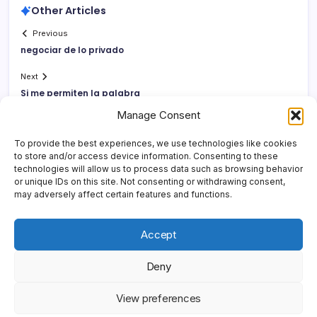
Other Articles
Previous
negociar de lo privado
Next
Si me permiten la palabra
Manage Consent
To provide the best experiences, we use technologies like cookies
to store and/or access device information. Consenting to these
technologies will allow us to process data such as browsing behavior
or unique IDs on this site. Not consenting or withdrawing consent,
may adversely affect certain features and functions.
Accept
Deny
Copyright 2026 —
Yonder Lies It
. All rights reserved.
Blogsy
View preferences
WordPress Theme