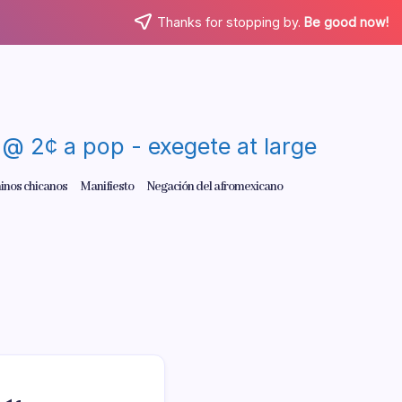
Thanks for stopping by.
Be good now!
re @ 2¢ a pop - exegete at large
inos chicanos
Manifiesto
Negación del afromexicano