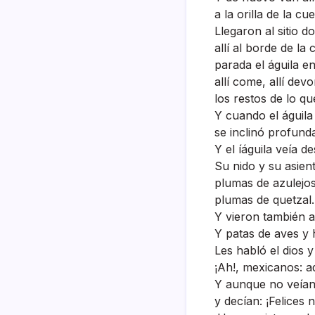
a la orilla de la cu
Llegaron al sitio d
allí­ al borde de la
parada el águila en
allí­ come, allí­ de
los restos de lo q
Y cuando el águila
se inclinó profun
Y el íáguila veí­a de
Su nido y su asien
plumas de azulejos
plumas de quetzal.
Y vieron también al
Y patas de aves y 
Les habló el dios y a
¡Ah!, mexicanos: aqu
Y aunque no veí­an
y decí­an: ¡Felices 