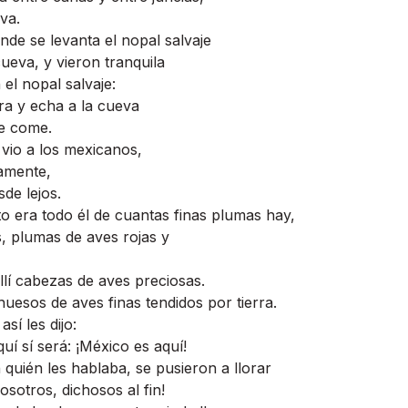
eva.
onde se levanta el nopal salvaje
 cueva, y vieron tranquila
 el nopal salvaje:
vora y echa a la cueva
ue come.
 vio a los mexicanos,
damente,
sde lejos.
to era todo él de cuantas finas plumas hay,
, plumas de aves rojas y
lí­ cabezas de aves preciosas.
huesos de aves finas tendidos por tierra.
sí­ les dijo:
í­ sí­ será: ¡México es aquí­!
 quién les hablaba, se pusieron a llorar
nosotros, dichosos al fin!