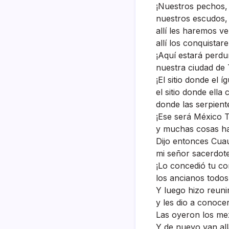
¡Nuestros pechos, 
nuestros escudos,
allí­ les haremos v
allí­ los conquistar
¡Aquí­ estará perdu
nuestra ciudad de 
¡El sitio donde el í
el sitio donde ell
donde las serpient
¡Ese será México T
y muchas cosas ha
Dijo entonces Cuau
mi señor sacerdote
¡Lo concedió tu co
los ancianos todos
Y luego hizo reuni
y les dio a conocer
Las oyeron los me
Y de nuevo van all