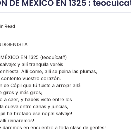
 DE MÉXICO EN 1325 : teocuí­catí
in Read
NDIGENISTA
XICO EN 1325 (teocuí­catí­f)
alvaje: y allí­ tranquila veréis
nhiesta. Allí­ come, allí­ se peina las plumas,
 contento vuestro corazón.
ón de Cópil que tú fuiste a arrojar allá
 giros y más giros;
no a caer, y habéis visto entre los
a cueva entre cañas y juncias,
pil ha brotado ese nopal salvaje!
 allí­ reinaremos!
 y daremos en encuentro a toda clase de gentes!