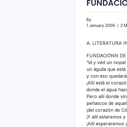
FUNDACIÓN
By
1 January 2006
2 M
A. LITERATURA I
FUNDACIÓNN DE MÉ
“id y ved un nopal s
un águila que está e
y con eso quedará
¡Allí­ está el coraz
donde el agua hace
Pero allí­ donde vi
peñascos de aquell
¡del corazón de Có
¡Y allí­ estaremos y
¡Allí­ esperaremos