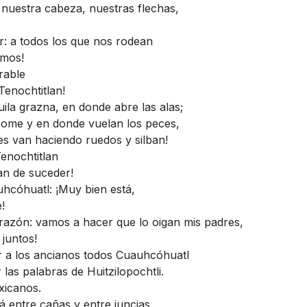
nuestra cabeza, nuestras flechas,
er: a todos los que nos rodean
emos!
rable
Tenochtitlan!
guila grazna, en donde abre las alas;
a come y en donde vuelan los peces,
es van haciendo ruedos y silban!
enochtitlan
n de suceder!
hcóhuatl: ¡Muy bien está,
!
razón: vamos a hacer que lo oigan mis padres,
 juntos!
r a los ancianos todos Cuauhcóhuatl
 las palabras de Huitzilopochtli.
xicanos.
á entre cañas y entre juncias,