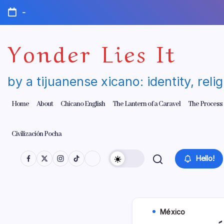
Skip
-
to
content
Yonder Lies It
by a tijuanense xicano: identity, reli
Home
About
Chicano English
The Lantern of a Caravel
The Process
Civilización Pocha
Hello!
México