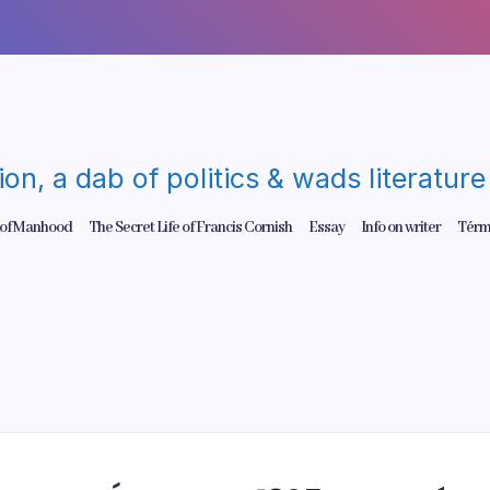
gion, a dab of politics & wads literatu
 of Manhood
The Secret Life of Francis Cornish
Essay
Info on writer
Térm