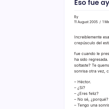
Eso fue a
By
11 August 2005
1 Mi
Increiblemente esa
crepúsculo del estí
fue cuando le pres
ha sido regresada.
soltaste? Te quemar
sonrisa otra vez,
– Héctor.
– ¿Sí­?
– ¿Eres feliz?
– No sé, ¿porqué?
– Tengo una sonris