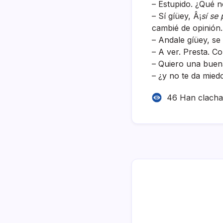
– Estupido. ¿Qué n
– Sí­ gíüey, Â¡
sí­ se
cambié de opinión.
– Andale gíüey, se 
– A ver. Presta. C
– Quiero una bue
– ¿y no te da miedo
46 Han clach