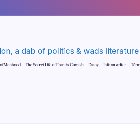
gion, a dab of politics & wads literatu
 of Manhood
The Secret Life of Francis Cornish
Essay
Info on writer
Térm