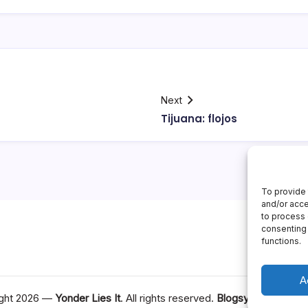
Next
Tijuana: flojos
To provide 
and/or acce
to process 
consenting 
functions.
A
ght 2026 —
Yonder Lies It
. All rights reserved.
Blogsy WordPress