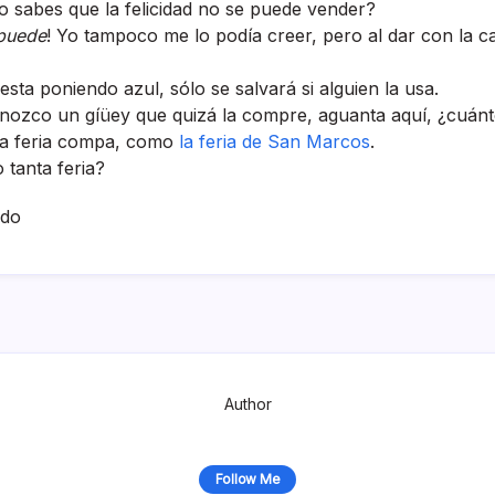
o sabes que la felicidad no se puede vender?
 puede
! Yo tampoco me lo podí­a creer, pero al dar con la c
esta poniendo azul, sólo se salvará si alguien la usa.
onozco un gíüey que quizá la compre, aguanta aquí­, ¿cuánt
na feria compa, como
la feria de San Marcos
.
 tanta feria?
ado
Author
Follow Me