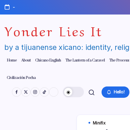
Skip
-
to
content
Yonder Lies It
by a tijuanense xicano: identity, reli
Home
About
Chicano English
The Lantern of a Caravel
The Process
Civilización Pocha
Hello!
Minifix