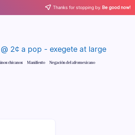
Thanks for stopping by.
Be good now!
re @ 2¢ a pop - exegete at large
inos chicanos
Manifiesto
Negación del afromexicano