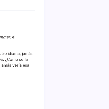
ommar
. el
otro idioma, jamás
jo
. ¿Cómo se la
 jamás verí­a esa