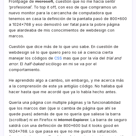
Frontpage de
microsoft
, cuestión que no me hací­a sentir
‘profesional’. To top it off, con eso de que compramos un
nuevo monitor para la carcancha de computadora que
tenemos en casa la definición de la pantalla pasó de 800×600
a 1024×768 y eso demostró ser fatal para la pobre página
que alardeaba de mis conocimientos de webdesign con
marcos.
Cuestión que dice más de lo que uno sabe. En cuestión de
webdesign sé lo que quiero pero no sé a ciencia cierta
manejar los códigos de
CSS
mas que por la ví­a del
trial and
error
. El
half-baked
sicólogo en mi se va por el
comportamiento.
He aprendido algo a cambio, sin embargo, y me acerca más
a la comprensión de este ya antigíüo código. No hallaba qué
hacer hasta que me acordé que ya lo habí­a hecho antes.
Querí­a una página con multiple páginas y la funcionabilidad
que los marcos dan (que si cambia de página que ahí­ se
quede pues) además de que no querí­a que saliese la barra
(scrollbar) ni en Firefox ni
Internet Explorer
. La barra de seguro
saldrá con una definición de 800×600 but it looks good en
1024×768. Lo que pasa es que no me gusta la saturación.