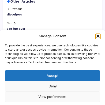
Other Articles
Previous
disculpas
Next
Eso fue ayer
Manage Consent
To provide the best experiences, we use technologies like cookies
to store and/or access device information. Consenting to these
technologies will allow us to process data such as browsing behavior
or unique IDs on this site. Not consenting or withdrawing consent,
may adversely affect certain features and functions.
Accept
Deny
Copyright 2026 —
Yonder Lies It
. All rights reserved.
Blogsy
View preferences
WordPress Theme