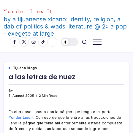
Skip
Yonder Lies It
to
content
by a tijuanense xicano: identity, religion, a
dab of politics & wads literature @ 2¢ a pop
- exegete at large
Tijuana Blogs
a las letras de nuez
By
11 August 2005
2 Min Read
Estaba obsesionado con la página que tengo a mi portal
Yonder Lies It
. Con eso de que le entré a las traducciones de
lleno la página que tení­a ahí­ anteriormente estaba compuesta
de frames y celdas, un labor que se puede lograr con