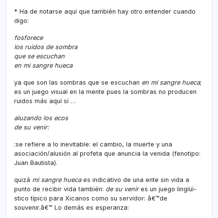
* Ha de notarse aquí­ que también hay otro entender cuando
digo:
fosforece
los ruidos de sombra
que se escuchan
en mi sangre hueca
ya que son las sombras que se escuchan
en mi sangre hueca
;
es un juego visual en la mente pues la sombras no producen
ruidos más aquí­ sí­ …
aluzando los ecos
de su venir:
:se refiere a lo inevitable: el cambio, la muerte y una
asociación/alusión al profeta que anuncia la venida (fenotipo:
Juan Bautista).
quizá
mi sangre hueca
es indicativo de una ente sin vida a
punto de recibir vida también:
de su venir
es un juego lingíüí­
stico tí­pico para Xicanos como su servidor: â€™de
souvenir.â€™ Lo demás es esperanza: