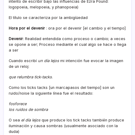
intento de escribir bajo las influencias de Ezra Pound:
logopoeia, melopoeia, y phanopoeia)
El tí­tulo se caracteriza por la ambigíüedad
Hora por el devenir
: ora por el devenir [el cambio y el tiempo]
Devenir
: Realidad entendida como proceso o cambio; a veces
se opone a ser; Proceso mediante el cual algo se hace o llega
a ser
Cuando escribí­
un dí­a lejos
mi intención fue evocar la imagen
de un reloj:
que relumbra tick-tacks
.
Como los ticks tacks [un marcapasos del tiempo] son un
ruido/noise la siguiente lí­nea fue el resultado:
fosforece
los ruidos de sombra
O sea
el dí­a lejos
que produce los tick tacks también produce
iluminación y causa sombras (usualmente asociado con la
duda)