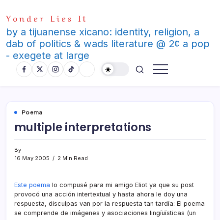
Skip
Yonder Lies It
to
content
by a tijuanense xicano: identity, religion, a
dab of politics & wads literature @ 2¢ a pop
- exegete at large
Poema
multiple interpretations
By
16 May 2005
2 Min Read
Este poema
lo compusé para mi amigo Eliot ya que su post
provocó una acción intertextual y hasta ahora le doy una
respuesta, disculpas van por la respuesta tan tardí­a: El poema
se comprende de imágenes y asociaciones lingíüí­sticas (un