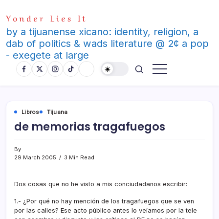
Skip
Yonder Lies It
to
content
by a tijuanense xicano: identity, religion, a
dab of politics & wads literature @ 2¢ a pop
- exegete at large
Libros
Tijuana
de memorias tragafuegos
By
29 March 2005
3 Min Read
Dos cosas que no he visto a mis conciudadanos escribir:
1.- ¿Por qué no hay mención de los tragafuegos que se ven
por las calles? Ese acto público antes lo veí­amos por la tele