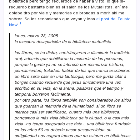
biblioteca pero tengo recuerdos de haberla visto, lo que sí­
recuerdo bastante bien es el salon de los Mutualistas, ahí­ me
colaba tiro por viaje y memorias de broncas a morir ahí­ me
sobran. So les recomiendo que vayan y lean
el post del Fausto
1
Now
!
lunes, marzo 28, 2005
la macabra desaparición de la biblioteca mutualista
los libros, se ha dicho, contribuyeron a disminuir la tradición
oral, además que debilitaron la memoria de las personas,
porque la gente ya no se interesó por memorizar historia,
pensamientos, tratados. hablar de los que nunca escribieron
un libro serí­a caer en una tautologí­a, pero me gusta citar a
borges cuando recuerda que jesús únicamente una vez
escribió en su vida, en la arena, palabras que el tiempo y
temporal borraron fácilmente.
por otro parte, los libros también son considerados los sitios
que guardan la memoria de la humanidad. si un libro se
merece casi ser santificado, cuanto más una biblioteca.
pongamos la más vieja biblioteca de la ciudad, o la casi más
vieja -no tengo asegurado ese dato-. una biblioteca fundada
en los años 50 no deberí­a pasar desapercibida. su
antigíüedad nos augura tomos que no estarán en bibliotecas