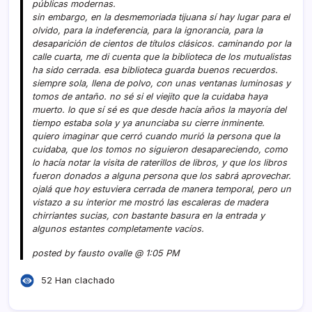
públicas modernas.
sin embargo, en la desmemoriada tijuana sí­ hay lugar para el
olvido, para la indeferencia, para la ignorancia, para la
desaparición de cientos de tí­tulos clásicos. caminando por la
calle cuarta, me di cuenta que la biblioteca de los mutualistas
ha sido cerrada. esa biblioteca guarda buenos recuerdos.
siempre sola, llena de polvo, con unas ventanas luminosas y
tomos de antaño. no sé si el viejito que la cuidaba haya
muerto. lo que sí­ sé es que desde hací­a años la mayorí­a del
tiempo estaba sola y ya anunciaba su cierre inminente.
quiero imaginar que cerró cuando murió la persona que la
cuidaba, que los tomos no siguieron desapareciendo, como
lo hací­a notar la visita de raterillos de libros, y que los libros
fueron donados a alguna persona que los sabrá aprovechar.
ojalá que hoy estuviera cerrada de manera temporal, pero un
vistazo a su interior me mostró las escaleras de madera
chirriantes sucias, con bastante basura en la entrada y
algunos estantes completamente vací­os.
posted by fausto ovalle @ 1:05 PM
52 Han clachado