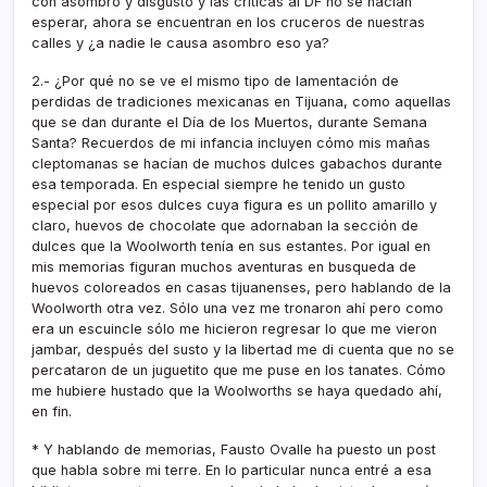
con asombro y disgusto y las crí­ticas al DF no se hací­an
esperar, ahora se encuentran en los cruceros de nuestras
calles y ¿a nadie le causa asombro eso ya?
2.- ¿Por qué no se ve el mismo tipo de lamentación de
perdidas de tradiciones mexicanas en Tijuana, como aquellas
que se dan durante el Dí­a de los Muertos, durante Semana
Santa? Recuerdos de mi infancia incluyen cómo mis mañas
cleptomanas se hací­an de muchos dulces gabachos durante
esa temporada. En especial siempre he tenido un gusto
especial por esos dulces cuya figura es un pollito amarillo y
claro, huevos de chocolate que adornaban la sección de
dulces que la Woolworth tení­a en sus estantes. Por igual en
mis memorias figuran muchos aventuras en busqueda de
huevos coloreados en casas tijuanenses, pero hablando de la
Woolworth otra vez. Sólo una vez me tronaron ahí­ pero como
era un escuincle sólo me hicieron regresar lo que me vieron
jambar, después del susto y la libertad me di cuenta que no se
percataron de un juguetito que me puse en los tanates. Cómo
me hubiere hustado que la Woolworths se haya quedado ahí­,
en fin.
* Y hablando de memorias, Fausto Ovalle ha puesto un post
que habla sobre mi terre. En lo particular nunca entré a esa