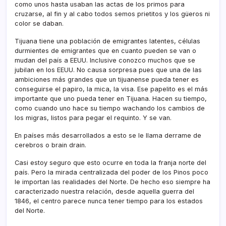
como unos hasta usaban las actas de los primos para
cruzarse, al fin y al cabo todos semos prietitos y los güeros ni
color se daban.
Tijuana tiene una población de emigrantes latentes, células
durmientes de emigrantes que en cuanto pueden se van o
mudan del paí­s a EEUU. Inclusive conozco muchos que se
jubilan en los EEUU. No causa sorpresa pues que una de las
ambiciones más grandes que un tijuanense pueda tener es
conseguirse el papiro, la mica, la visa. Ese papelito es el más
importante que uno pueda tener en Tijuana. Hacen su tiempo,
como cuando uno hace su tiempo wachando los cambios de
los migras, listos para pegar el requinto. Y se van.
En paí­ses más desarrollados a esto se le llama derrame de
cerebros o brain drain.
Casi estoy seguro que esto ocurre en toda la franja norte del
paí­s. Pero la mirada centralizada del poder de los Pinos poco
le importan las realidades del Norte. De hecho eso siempre ha
caracterizado nuestra relación, desde aquella guerra del
1846, el centro parece nunca tener tiempo para los estados
del Norte.