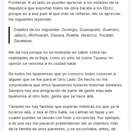
Fronteras. A un lado se pueden apreciar a los estados de la
República que exportan mano de obra barata a los EEUU,
porque es a ese paí­s al que más se refieren. Ahí­ se aprecian
las siguientes leyendas:
Estados de los migrantes: Durango, Guanajuato, Guerrero,
Jalisco, Michoacán, Oaxaca, Puebla, Veracruz, Yucatán,
Zacatecas.
Me da risa porque no se molestan en saber sobre las
realidades de la Baja, como yo sólo sé sobre Tijuana, mi
opinión se remonta a mi ciudad natal.
De todos los tijuanenses que yo conozco todos conocen a
alguien que se fue para el Otro Lado. De hecho no me
sorprenderí­a que otros tijuanenses tuvieren historias similares.
Siempre hay una emigración de parte de gente educada
tijuanense al otro lado, gente que se hace allá.
También las hay familias que esperan mientras los que ya la
hicieron allá, o sea el Otro Saite, se calman en tijuas y en
cuanto pueden se lanzan con todo y escuincles. Por ejemplo,
a mí­ una vez me pasaron pretendiendo ser un miembro más
de la familia de unos parientes, y se escuchaba, antes, de