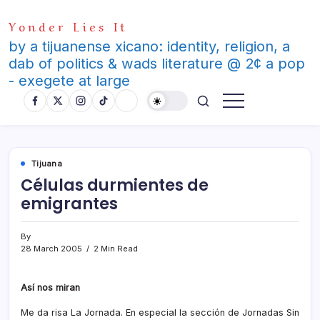
Skip
Yonder Lies It
to
content
by a tijuanense xicano: identity, religion, a
dab of politics & wads literature @ 2¢ a pop
- exegete at large
Tijuana
Células durmientes de
emigrantes
By
28 March 2005
2 Min Read
Así­ nos miran
Me da risa La Jornada. En especial la sección de Jornadas Sin