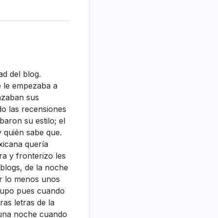
d del blog.
e le empezaba a
hazaban sus
do las recensiones
baron su estilo; el
y quién sabe que.
xicana querí­a
ra y fronterizo les
 blogs, de la noche
por lo menos unos
e supo pues cuando
as letras de la
ó una noche cuando