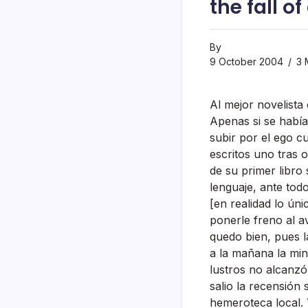
the fall of
By
9 October 2004
3 
Al mejor novelista
Apenas si se habí
subir por el ego c
escritos uno tras 
de su primer libro 
lenguaje, ante tod
[en realidad lo úni
ponerle freno al av
quedo bien, pues la
a la mañana la min
lustros no alcanzó
salio la recensión
hemeroteca local. 