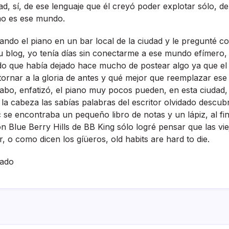
ad, sí­, de ese lenguaje que él creyó poder explotar sólo, 
mo es ese mundo.
ocando el piano en un bar local de la ciudad y le pregunté c
u blog, yo tení­a dí­as sin conectarme a ese mundo efí­mero,
o que habí­a dejado hace mucho de postear algo ya que el a
etornar a la gloria de antes y qué mejor que reemplazar ese
 cabo, enfatizó, el piano muy pocos pueden, en esta ciudad,
la cabeza las sabí­as palabras del escritor olvidado descubr
 se encontraba un pequeño libro de notas y un lápiz, al fina
ón Blue Berry Hills de BB King sólo logré pensar que las v
r, o como dicen los gíüeros, old habits are hard to die.
hado