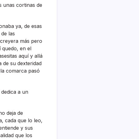
s unas cortinas de
ionaba ya, de esas
 de las
e creyera más pero
­ quedo, en el
esitas aquí­ y allá
a de su dexteridad
l la comarca pasó
 dedica a un
 no deja de
a, cada que lo leo,
e entiende y sus
alidad que los