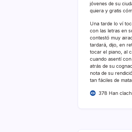
jóvenes de su ciud
quiera y gratis có
Una tarde lo ví­ t
con las letras en s
contestó muy airad
tardará, dijo, en r
tocar el piano, al
cuando asentí­ con 
atrás de su cognac
nota de su rendici
tan fáciles de mata
378 Han clac