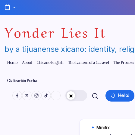
Skip
-
to
content
Yonder Lies It
by a tijuanense xicano: identity, reli
Home
About
Chicano English
The Lantern of a Caravel
The Process
Civilización Pocha
Hello!
Minifix