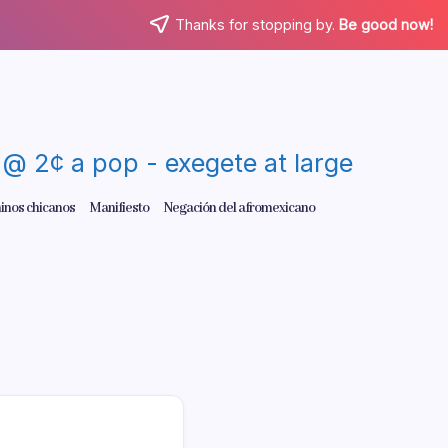
Thanks for stopping by.
Be good now!
re @ 2¢ a pop - exegete at large
inos chicanos
Manifiesto
Negación del afromexicano