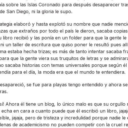
caí­a sobre las Islas Coronado para después desaparecer tra
e San Diego, ni la gloria le supo.
trategia elaboró y hasta explotó su nombre que nadie menc
zas que extraños por todo el paí­s le dieron, sacaba copias
 libro recibió y las poní­a en un folder para que la gente l
ni un taller de escritura que quiso poner le resultó pues allí
ma estaba hecha trizas; es más de tanto intentar sacaba fras
para que la gente viera sus truquitos de letras y se admirar
 no sacaba historias con temas universales porque según é
ndí­a para el dí­a, la moda era que el mundo te entendiera.
desapareció, se fue para playas tengo entendido y ahora se
ras.
sí­! Ahora él tiene un blog, lo único malo es que su orgullo
 echa en cara a cuanto puede que él escribió un libro, jajaj
reí­ble, jajaja, pero de tristeza y incredulidad porque nadie l
 llenas de academicismo no pueden competir con la cruel re