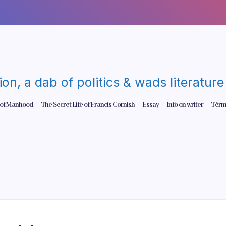
gion, a dab of politics & wads literatu
 of Manhood
The Secret Life of Francis Cornish
Essay
Info on writer
Térm