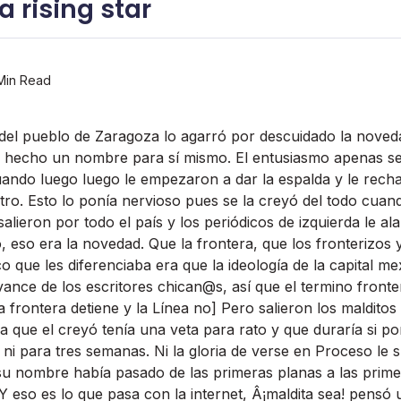
 a rising star
Min Read
 del pueblo de Zaragoza lo agarró por descuidado la noveda
­a hecho un nombre para sí­ mismo. El entusiasmo apenas s
uando luego luego le empezaron a dar la espalda y le rec
otro. Esto lo poní­a nervioso pues se la creyó del todo cuan
salieron por todo el paí­s y los periódicos de izquierda le ala
o, eso era la novedad. Que la frontera, que los fronterizos 
co que les diferenciaba era que la ideologí­a de la capital me
ance de los escritores chican@s, así­ que el termino fronte
 frontera detiene y la Lí­nea no] Pero salieron los malditos
a que el creyó tení­a una veta para rato y que durarí­a si 
 ni para tres semanas. Ni la gloria de verse en Proceso l
 su nombre habí­a pasado de las primeras planas a las primer
Y eso es lo que pasa con la internet, Â¡maldita sea! pens