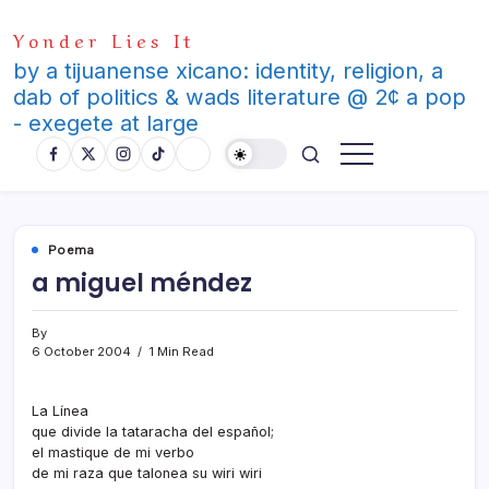
Skip
Yonder Lies It
to
content
by a tijuanense xicano: identity, religion, a
dab of politics & wads literature @ 2¢ a pop
- exegete at large
Poema
a miguel méndez
By
6 October 2004
1 Min Read
La Lí­nea
que divide la tataracha del español;
el mastique de mi verbo
de mi raza que talonea su wiri wiri