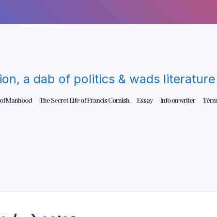
gion, a dab of politics & wads literatu
 of Manhood
The Secret Life of Francis Cornish
Essay
Info on writer
Térm