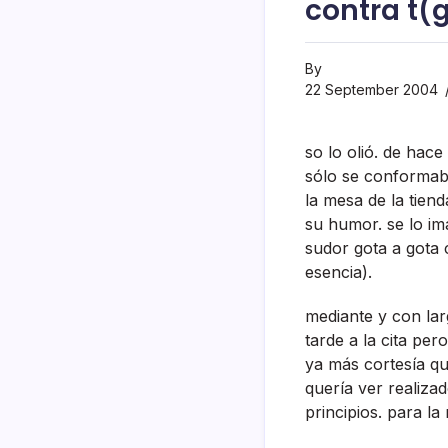
contra t(
By
22 September 2004
so lo olió. de hac
sólo se conformaba 
la mesa de la tien
su humor. se lo im
sudor gota a gota c
esencia).
mediante y con lar
tarde a la cita per
ya más cortesí­a qu
querí­a ver realiz
principios. para la