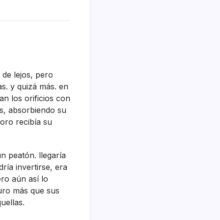
 de lejos, pero
as. y quizá más. en
n los orificios con
os, absorbiendo su
oro recibí­a su
 peatón. llegarí­a
í­a invertirse, era
ro aún así­ lo
turo más que sus
uellas.