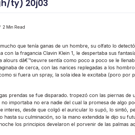
gh/ty) 20j03
2 Min Read
e mucho que tení­a ganas de un hombre, su olfato lo detectó
con la fragancia Clavin Klein 1, le despertaba sus fantasí­
da alours dâ€™oeuvre sentí­a como poco a poco se le llenaba
aginaba de cerca, con las narices replegadas a los hombr
omo si fuera un spray, la sola idea le excitaba (poro por p
gas prendas se fue disparado. tropezó con las piernas de un
o no importaba no era nadie del cual la promesa de algo podr
e interes, desde que colgó el auricular lo supó, lo sintió, pe
ado hasta su culminación, so la mano extendida le dijo su fu
 noche los principios develaron el porvenir de las palmas aq