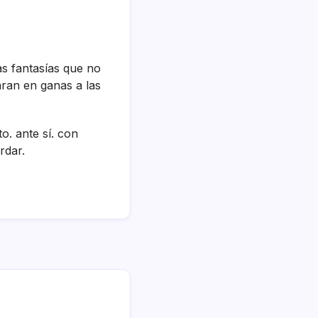
s fantasí­as que no
aran en ganas a las
. ante sí­. con
rdar.