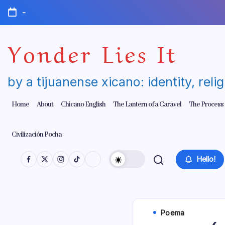
Skip
-
to
content
Yonder Lies It
by a tijuanense xicano: identity, reli
Home
About
Chicano English
The Lantern of a Caravel
The Process
Civilización Pocha
Hello!
Poema