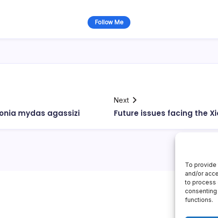
Follow Me
Next
lonia mydas agassizi
Future issues facing the X
To provide 
and/or acce
to process 
consenting 
functions.