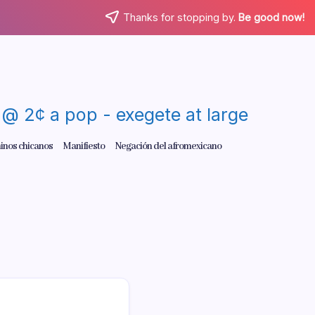
Thanks for stopping by.
Be good now!
re @ 2¢ a pop - exegete at large
inos chicanos
Manifiesto
Negación del afromexicano