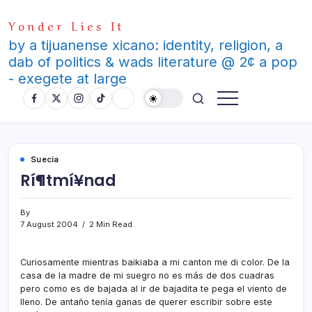
Skip
Yonder Lies It
to
content
by a tijuanense xicano: identity, religion, a
dab of politics & wads literature @ 2¢ a pop
- exegete at large
Suecia
Rí¶tmí¥nad
By
7 August 2004
2 Min Read
Curiosamente mientras baikiaba a mi canton me di color. De la
casa de la madre de mi suegro no es más de dos cuadras
pero como es de bajada al ir de bajadita te pega el viento de
lleno. De antaño tení­a ganas de querer escribir sobre este