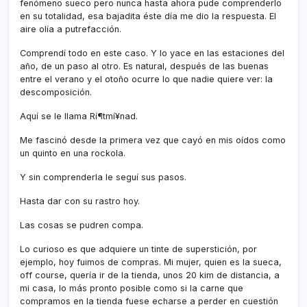
fenómeno sueco pero nunca hasta ahora pude comprenderlo
en su totalidad, esa bajadita éste dí­a me dio la respuesta. El
aire olí­a a putrefacción.
Comprendí­ todo en este caso. Y lo yace en las estaciones del
año, de un paso al otro. Es natural, después de las buenas
entre el verano y el otoño ocurre lo que nadie quiere ver: la
descomposición.
Aquí­ se le llama Rí¶tmí¥nad.
Me fascinó desde la primera vez que cayó en mis oí­dos como
un quinto en una rockola.
Y sin comprenderla le seguí­ sus pasos.
Hasta dar con su rastro hoy.
Las cosas se pudren compa.
Lo curioso es que adquiere un tinte de superstición, por
ejemplo, hoy fuimos de compras. Mi mujer, quien es la sueca,
off course, querí­a ir de la tienda, unos 20 kim de distancia, a
mi casa, lo más pronto posible como si la carne que
compramos en la tienda fuese echarse a perder en cuestión