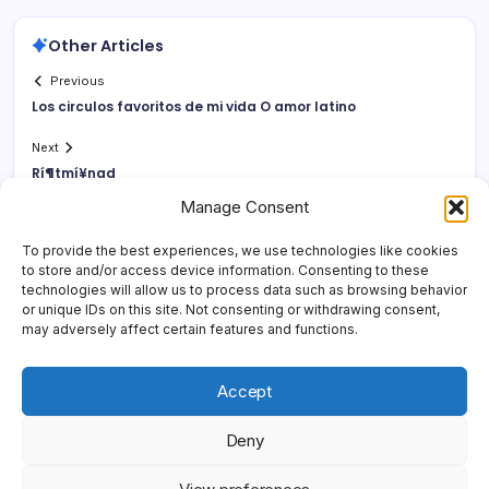
Other Articles
Previous
Los circulos favoritos de mi vida O amor latino
Next
Rí¶tmí¥nad
Manage Consent
To provide the best experiences, we use technologies like cookies
to store and/or access device information. Consenting to these
technologies will allow us to process data such as browsing behavior
or unique IDs on this site. Not consenting or withdrawing consent,
may adversely affect certain features and functions.
Accept
Deny
Copyright 2026 —
Yonder Lies It
. All rights reserved.
Blogsy