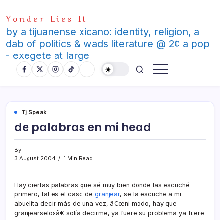
Skip
Yonder Lies It
to
content
by a tijuanense xicano: identity, religion, a
dab of politics & wads literature @ 2¢ a pop
- exegete at large
Tj Speak
de palabras en mi head
By
3 August 2004
1 Min Read
Hay ciertas palabras que sé muy bien donde las escuché
primero, tal es el caso de
granjear
, se la escuché a mi
abuelita decir más de una vez, â€œni modo, hay que
granjearselosâ€ solí­a decirme, ya fuere su problema ya fuere