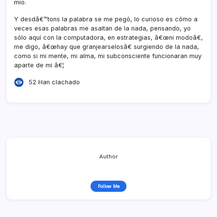
mio.
Y desdâ€™tons la palabra se me pegó, lo curioso es cómo a
veces esas palabras me asaltan de la nada, pensando, yo
sólo aquí­ con la computadora, en estrategias, â€œni modoâ€,
me digo, â€œhay que granjearselosâ€ surgiendo de la nada,
como si mi mente, mi alma, mi subconsciente funcionaran muy
aparte de mi â€¦
52 Han clachado
Author
Follow Me