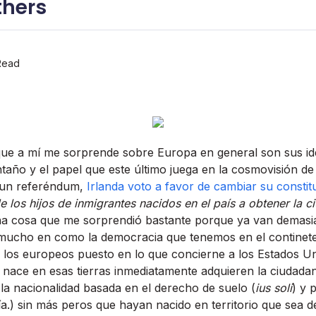
thers
Read
ue a mí­ me sorprende sobre Europa en general son sus ide
ntaño y el papel que este último juega en la cosmovisión de
 un referéndum,
Irlanda voto a favor de cambiar su constit
e los hijos de inmigrantes nacidos en el paí­s a obtener la 
na cosa que me sorprendió bastante porque ya van demasi
ucho en como la democracia que tenemos en el continet
e los europeos puesto en lo que concierne a los Estados U
 nace en esas tierras inmediatamente adquieren la ciudada
 la nacionalidad basada en el derecho de suelo (
ius soli
) y 
í­a.) sin más peros que hayan nacido en territorio que sea 