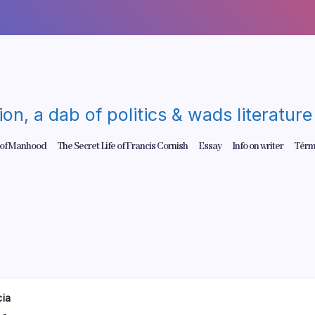
gion, a dab of politics & wads literatu
 of Manhood
The Secret Life of Francis Cornish
Essay
Info on writer
Térm
ia