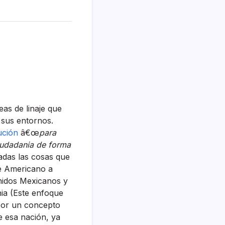
as de linaje que
 sus entornos.
ución
â€œ
para
ciudadania de forma
adas las cosas que
e Americano a
nidos Mexicanos y
nia (Este enfoque
por un concepto
de esa nación, ya