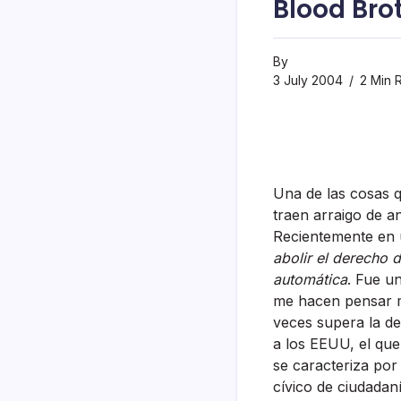
Blood Bro
By
3 July 2004
2 Min 
Una de las cosas q
traen arraigo de a
Recientemente en
abolir el derecho d
automática
. Fue u
me hacen pensar m
veces supera la d
a los EEUU, el que
se caracteriza por
cí­vico de ciudadan