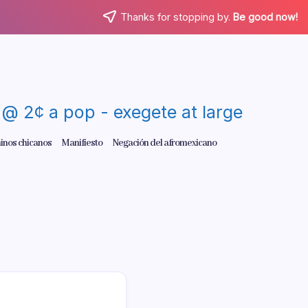
Thanks for stopping by.
Be good now!
re @ 2¢ a pop - exegete at large
inos chicanos
Manifiesto
Negación del afromexicano