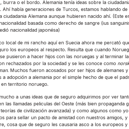
, burra o el bordo. Alemania tení­a ideas sobre la ciudadan
0. Ahí­ habí­a generaciones de Turcos, estamos hablando de
la ciudadania Alemana aunque hubieren nacido ahí­. (Este 
 nacionalidad basada como derecho de sangre (ius sanguinis
cedió nacionalidad japonésa)
co local de mi rancho aquí­ en Suecia ahora me percató q
guro los europeos al respecto. Resulta que cuando Norueg
e pusieron a hacer hijos con las noruegas y al terminar 
eron rechazados por la sociedad y se les conoce como
norsk
eman
. Muchos fueron acosados por ser hijos de alemanes y
s a adopción a alemania por el simple hecho de que el pa
 en territorio noruego.
mucho a unas ideas que de seguro adquirimos por ver tanto
en las llamadas peliculas del Oeste (más bien propaganda
teorí­as de civilización avanzada) y como algunos como yo
s para sellar un pacto de amistad con nuestros amigos, y 
e, cosa que de seguro les causaria asco a los europeos y 