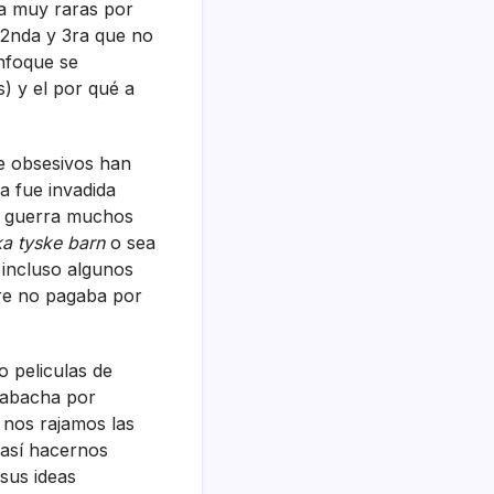
ia muy raras por
 2nda y 3ra que no
enfoque se
) y el por qué a
ue obsesivos han
a fue invadida
la guerra muchos
a tyske barn
o sea
 incluso algunos
dre no pagaba por
 peliculas de
 gabacha por
 nos rajamos las
así­ hacernos
sus ideas