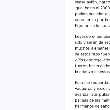
sease avión, barco
igual hasta el 200
podí­an acceder a 
caracteriza por la
Fujimori se le con
Leyendo el periódi
sido y serán de se
muchos alemanes s
de estos hijos fu
niños noruego-al
fueron hasta dado
la crianza de estos
Esto me recuerda 
vaqueros y indios 
avanzar sus putas 
palmas de las mano
hermanos de sangr