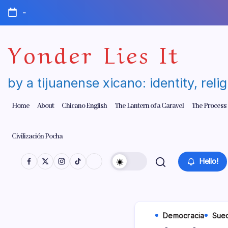
Skip
-
to
content
Yonder Lies It
by a tijuanense xicano: identity, reli
Home
About
Chicano English
The Lantern of a Caravel
The Process
Civilización Pocha
Hello!
Democracia
Suec