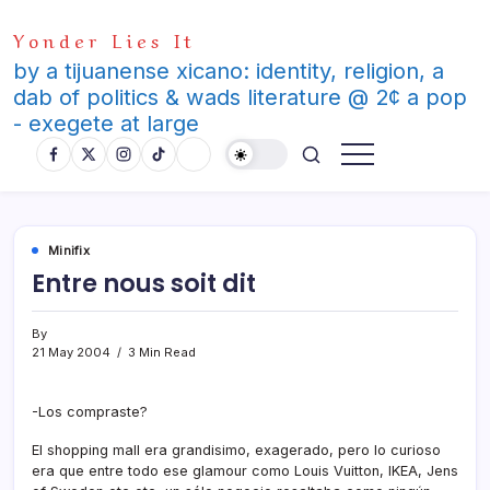
Skip
Yonder Lies It
to
content
by a tijuanense xicano: identity, religion, a
dab of politics & wads literature @ 2¢ a pop
- exegete at large
Minifix
Entre nous soit dit
By
21 May 2004
3 Min Read
-Los compraste?
El shopping mall era grandisimo, exagerado, pero lo curioso
era que entre todo ese glamour como Louis Vuitton, IKEA, Jens