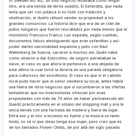
of Sweden etc etc, un sólo negocio resaltaba como ningún
otro, era una tienda de libros usados, El Sefardita, que nada
tení­a que ver con judaica si no todo con tradición y
obstinación, el dueño rehusó vender su propiedad a los
grandes consorcios. La historia dice que era de un clan de
judí­os húngaros que fueron rescatados por nada menos que el
mismí­simo Francisco Franco. Les expedí­a, según cuentan,
documentos falsos atestiguando que eran sefarditas y así­
poder darles nacionalidad española y junto con Raul
Wallenberg de Suecia, sacaron a muchos así­. Quién sabe
como vinieron a dar Estocolmo, de seguro extrañaban la
nieve, el caso es que ahora le pertenece a una ahijada de
este último la cual tornó la librerí­a en una parada obligatoria
para culturosos del esorétismo. El caso es que ni el cabildo
local pudo hacer que el señor vendiera su local, antes habí­a
una hilera de otros negocios que sí­ sucumbieron a las ofertas
tentadoras que los inversionistas ofrecian por esas
propiedades con más de 70 años de haber permanecido ahí­.
Quedó practicamente en el sotano del shopping mall y era la
unica tienda con una fachada de madera y fuera de lugar.
Entra uno y el olor a incienso es fuerte y la música un tanto
hindú, no sé ni que ideas tenga esa mujer, pero creo que es
de los llamados Flower Childs, de por allá del siglo pasado.