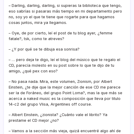
– Darling, darling, darling, si supieras la biblioteca que tengo,
eso sabrí­as si pasaras más tiempo en mi departamento pero
no, soy yo el que te tiene que rogarte para que hagamos
cosas juntos, mira ya llegamos.
– Oye, de por cierto, leí­ el post de tu blog ayer, ¿femme
fatale?, tsk, como te atreves?
– ¿Y por qué se te dibuja esa sonrisa?
– … pero deja te digo, leí­ el blog del músico que te regalo el
CD, parecí­a molesto en su post sobre lo que te dijo de tu
amigo, ¿qué pex con eso?
– No pasa nada. Mira, este volumen, Zionism, por Albert
Einstein, ¿te dije que la mejor canción de ese CD me parece
ser la de Foráneo, del grupo Point Loma?, mas la que más se
acerca a naked music es la composición que lleva por titulo
14-c2 del grupo Vlisa, Argentines off course.
– Albert Einstein, ¿zionista? ¿Cuánto vale el librito? Ya
prestame el CD mejor ¿no?
– Vamos a la sección más vieja, quizá encuentré algo ahí­ de