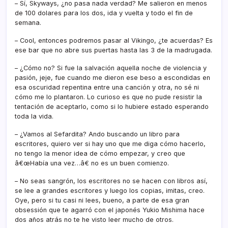
– Sí­, Skyways, ¿no pasa nada verdad? Me salieron en menos
de 100 dolares para los dos, ida y vuelta y todo el fin de
semana.
– Cool, entonces podremos pasar al Vikingo, ¿te acuerdas? Es
ese bar que no abre sus puertas hasta las 3 de la madrugada.
– ¿Cómo no? Si fue la salvación aquella noche de violencia y
pasión, jeje, fue cuando me dieron ese beso a escondidas en
esa oscuridad repentina entre una canción y otra, no sé ni
cómo me lo plantaron. Lo curioso es que no pude resistir la
tentación de aceptarlo, como si lo hubiere estado esperando
toda la vida.
– ¿Vamos al Sefardita? Ando buscando un libro para
escritores, quiero ver si hay uno que me diga cómo hacerlo,
no tengo la menor idea de cómo empezar, y creo que
â€œHabí­a una vez…â€ no es un buen comienzo.
– No seas sangrón, los escritores no se hacen con libros así­,
se lee a grandes escritores y luego los copias, imitas, creo.
Oye, pero si tu casi ni lees, bueno, a parte de esa gran
obsessión que te agarró con el japonés Yukio Mishima hace
dos años atrás no te he visto leer mucho de otros.