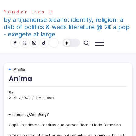
Skip
Yonder Lies It
to
content
by a tijuanense xicano: identity, religion, a
dab of politics & wads literature @ 2¢ a pop
- exegete at large
Minifix
Anima
By
21 May 2004
2 Min Read
– Hmmm, ¿Carl Jung?
Capí­tulo primero: tendrás que personificar tu lado femenino.
â€œThe second most prevalent potential patterning is that of