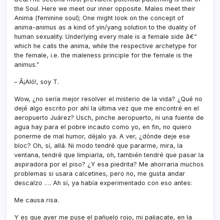
the Soul. Here we meet our inner opposite. Males meet their
Anima (feminine soul); One might look on the concept of
anima-animus as a kind of yin/yang solution to the duality of
human sexuality. Underlying every male is a female side â€“
which he calls the anima, while the respective archetype for
the female, i.e. the maleness principle for the female is the
animus.”
– Â¡Aló!, soy T.
Wow, ¿no serí­a mejor resolver el misterio de la vida? ¿Qué no
dejé algo escrito por ahí­ la última vez que me encontré en el
aeropuerto Juárez? Usch, pinche aeropuerto, ni una fuente de
agua hay para el pobre incauto como yo, en fin, no quiero
ponerme de mal humor, déjalo ya. A ver, ¿dónde deje ese
bloc? Oh, sí­, allá. Ni modo tendré que pararme, mira, la
ventana, tendré que limpiarla, oh, también tendré que pasar la
aspiradora por el piso? ¿Y esa piedrita? Me ahorraria muchos
problemas si usara calcetines, pero no, me gusta andar
descalzo …. Ah sí­, ya habí­a experimentado con eso antes:
Me causa risa.
Y es que ayer me puse el pañuelo rojo, mi paliacate, en la