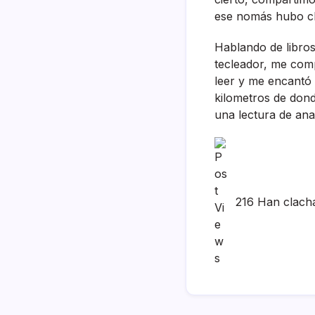
ese nomás hubo ch
Hablando de libro
tecleador, me comp
leer y me encantó 
kilometros de don
una lectura de anal
216 Han clach