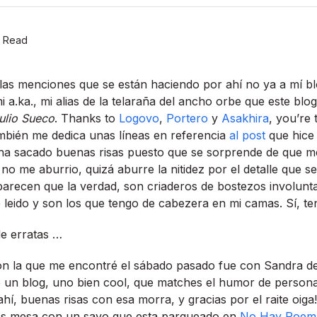
 Read
as menciones que se están haciendo por ahí­ no ya a mí­ blo
mi a.ka., mi alias de la telaraña del ancho orbe que este b
ulio Sueco
. Thanks to
Logovo
,
Portero
y
Asakhira
, you’re 
mbién me dedica unas lí­neas en referencia
al post
que hice 
 ha sacado buenas risas puesto que se sorprende de que m
­ no me aburrio, quizá aburre la nitidez por el detalle que s
parecen que la verdad, son criaderos de bostezos involunt
leido y son los que tengo de cabezera en mi camas. Sí­, te
de erratas …
on la que me encontré el sábado pasado fue con Sandra d
ne un blog, uno bien cool, que matches el humor de persona
hí­, buenas risas con esa morra, y gracias por el raite oig
os mesa con un sayo que esta parqueado en
No Hay Poem