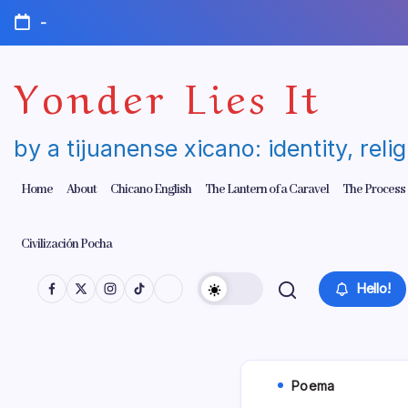
Skip
-
to
content
Yonder Lies It
by a tijuanense xicano: identity, reli
Home
About
Chicano English
The Lantern of a Caravel
The Process
Civilización Pocha
Hello!
Poema