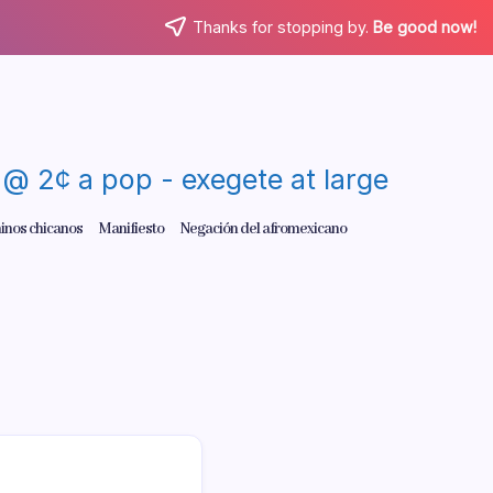
Thanks for stopping by.
Be good now!
re @ 2¢ a pop - exegete at large
inos chicanos
Manifiesto
Negación del afromexicano