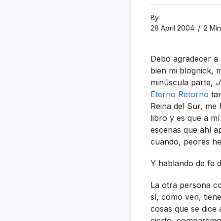
By
28 April 2004
2 Min
Debo agradecer a l
bien mi blognick, 
minúscula parte,
J
Eterno Retorno
ta
Reina del Sur, me
libro y es que a mí
escenas que ahí­ a
cuando, peores he 
Y hablando de fe 
La otra persona c
sí­, como ven, tie
cosas que se dice a
cierto, compartim