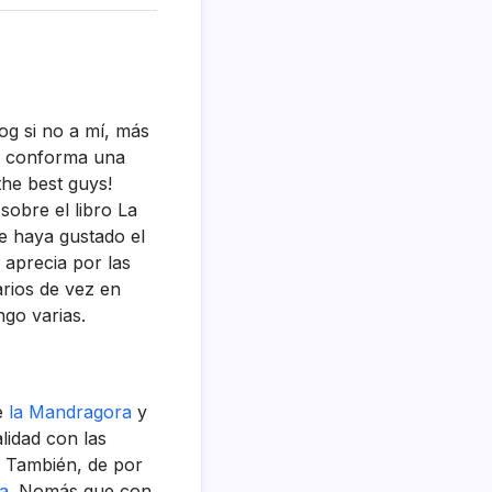
g si no a mí­, más
log conforma una
the best guys!
sobre el libro La
e haya gustado el
e aprecia por las
arios de vez en
ngo varias.
e
la Mandragora
y
lidad con las
a! También, de por
a
. Nomás que con