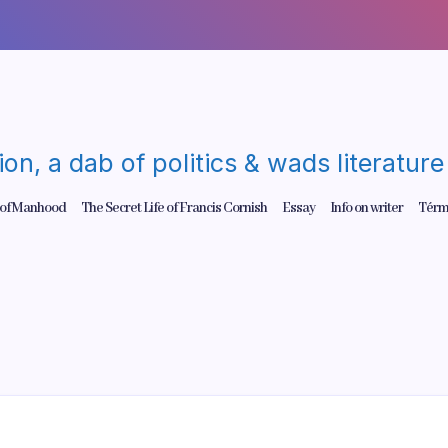
gion, a dab of politics & wads literatu
 of Manhood
The Secret Life of Francis Cornish
Essay
Info on writer
Térm