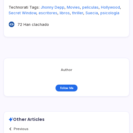
Technorati Tags:
Jhonny Depp
,
Movies
,
peliculas
,
Hollywood
,
Secret Window
,
escritores
,
libros
,
thriller
,
Suecia
,
psicologí­a
72 Han clachado
Author
Follow Me
Other Articles
Previous