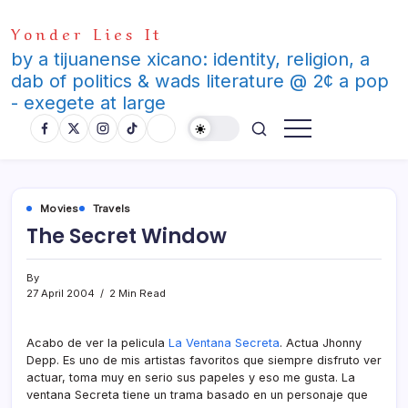
Skip
Yonder Lies It
to
content
by a tijuanense xicano: identity, religion, a
dab of politics & wads literature @ 2¢ a pop
- exegete at large
Movies
Travels
The Secret Window
By
27 April 2004
2 Min Read
Acabo de ver la pelicula
La Ventana Secreta
. Actua Jhonny
Depp. Es uno de mis artistas favoritos que siempre disfruto ver
actuar, toma muy en serio sus papeles y eso me gusta. La
ventana Secreta tiene un trama basado en un personaje que