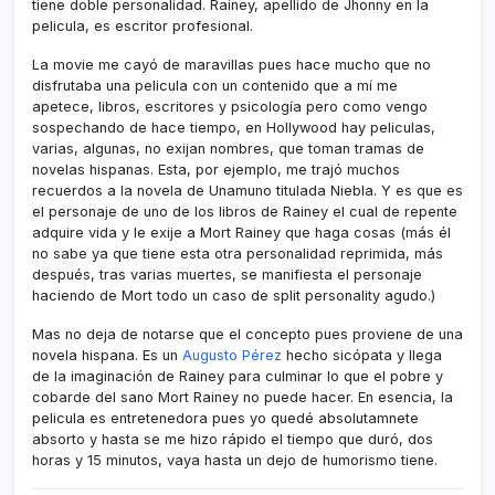
tiene doble personalidad. Rainey, apellido de Jhonny en la
pelicula, es escritor profesional.
La movie me cayó de maravillas pues hace mucho que no
disfrutaba una pelicula con un contenido que a mí­ me
apetece, libros, escritores y psicologí­a pero como vengo
sospechando de hace tiempo, en Hollywood hay peliculas,
varias, algunas, no exijan nombres, que toman tramas de
novelas hispanas. Esta, por ejemplo, me trajó muchos
recuerdos a la novela de Unamuno titulada Niebla. Y es que es
el personaje de uno de los libros de Rainey el cual de repente
adquire vida y le exije a Mort Rainey que haga cosas (más él
no sabe ya que tiene esta otra personalidad reprimida, más
después, tras varias muertes, se manifiesta el personaje
haciendo de Mort todo un caso de split personality agudo.)
Mas no deja de notarse que el concepto pues proviene de una
novela hispana. Es un
Augusto Pérez
hecho sicópata y llega
de la imaginación de Rainey para culminar lo que el pobre y
cobarde del sano Mort Rainey no puede hacer. En esencia, la
pelicula es entretenedora pues yo quedé absolutamnete
absorto y hasta se me hizo rápido el tiempo que duró, dos
horas y 15 minutos, vaya hasta un dejo de humorismo tiene.