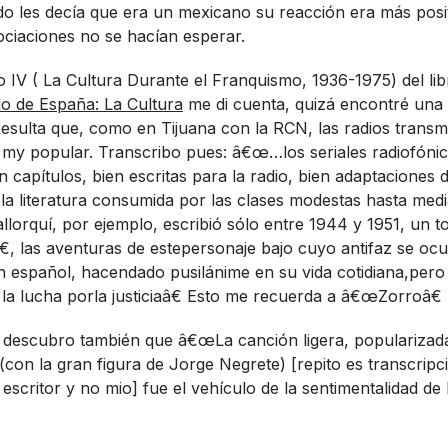
o les decí­a que era un mexicano su reacción era más posit
ociaciones no se hací­an esperar.
lo IV ( La Cultura Durante el Franquismo, 1936-1975) del l
lo de España: La Cultura
me di cuenta, quizá encontré una p
Resulta que, como en Tijuana con la RCN, las radios transm
 my popular. Transcribo pues: â€œ…los seriales radiofónic
 capí­tulos, bien escritas para la radio, bien adaptaciones d
la literatura consumida por las clases modestas hasta med
lorquí­, por ejemplo, escribió sólo entre 1944 y 1951, un t
, las aventuras de estepersonaje bajo cuyo antifaz se ocu
n español, hacendado pusilánime en su vida cotidiana,pero
 la lucha porla justiciaâ€ Esto me recuerda a â€œZorroâ
 descubro también que â€œLa canción ligera, popularizada
con la gran figura de Jorge Negrete) [repito es transcripc
scritor y no mio] fue el vehí­culo de la sentimentalidad de 