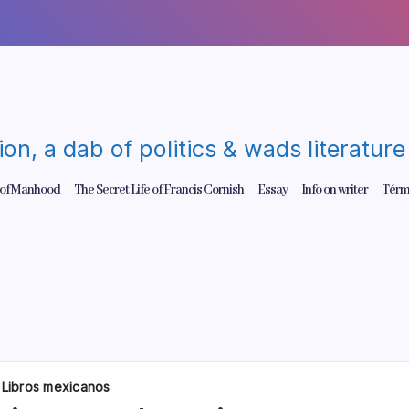
gion, a dab of politics & wads literatu
 of Manhood
The Secret Life of Francis Cornish
Essay
Info on writer
Térm
Libros mexicanos