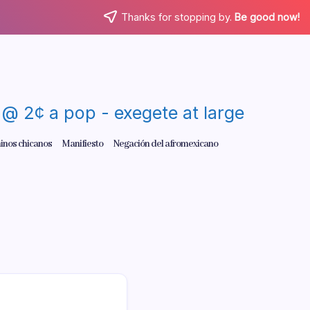
Thanks for stopping by.
Be good now!
re @ 2¢ a pop - exegete at large
inos chicanos
Manifiesto
Negación del afromexicano