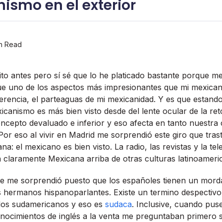
nismo en el exterior
n Read
rito antes pero sí­ sé que lo he platicado bastante porque m
ue uno de los aspectos más impresionantes que mi mexican
ferencia, el parteaguas de mi mexicanidad. Y es que estando
anismo es más bien visto desde del lente ocular de la ret
ncepto devaluado e inferior y eso afecta en tanto nuestra
or eso al vivir en Madrid me sorprendió este giro que tras
: el mexicano es bien visto. La radio, las revistas y la tel
 claramente Mexicana arriba de otras culturas latinoameri
e me sorprendió puesto que los españoles tienen un morda
s hermanos hispanoparlantes. Existe un termino despectivo q
los sudamericanos y eso es
sudaca
. Inclusive, cuando pus
nocimientos de inglés a la venta me preguntaban primero s