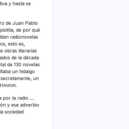
iva y hasta se
ibro de Juan Pablo
istilla, de por qué
itian radionovelas
os, esto es,
e obras literarias
iados de la década
otal de 130 novelas
ltaba un hidalgo
 secretamente, un
€ Hmmm.
 por la radio …
ión y ese adverbio
la sociedad