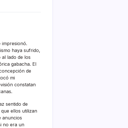
e impresionó.
ismo haya sufrido,
 al lado de los
órica gabacha. El
 concepción de
tocó mi
evisión constatan
canas.
z sentido de
ue ellos utilizan
e anuncios
i no era un