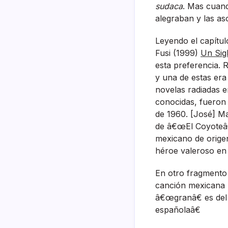
sudaca
. Mas cuand
alegraban y las as
Leyendo el capí­tu
Fusi (1999)
Un Sig
esta preferencia. 
y una de estas era
novelas radiadas en
conocidas, fueron 
de 1960. [José] Mal
de â€œEl Coyoteâ€
mexicano de orige
héroe valeroso en
En otro fragmento
canción mexicana (
â€œgranâ€ es del e
españolaâ€