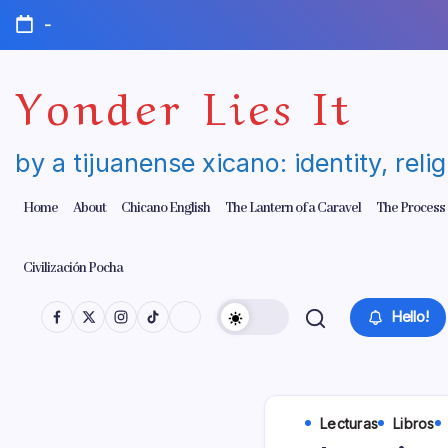
Skip
-
to
content
Yonder Lies It
by a tijuanense xicano: identity, reli
Home
About
Chicano English
The Lantern of a Caravel
The Process
Civilización Pocha
Hello!
Lecturas
Libros