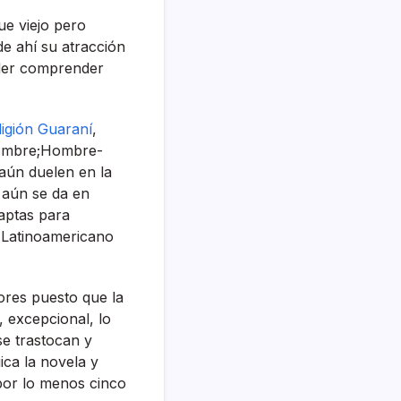
ue viejo pero
e ahí­ su atracción
poder comprender
ligión Guaraní­
,
-Hombre;Hombre-
 aún duelen en la
 aún se da en
 aptas para
s Latinoamericano
dores puesto que la
, excepcional, lo
se trastocan y
ica la novela y
 por lo menos cinco