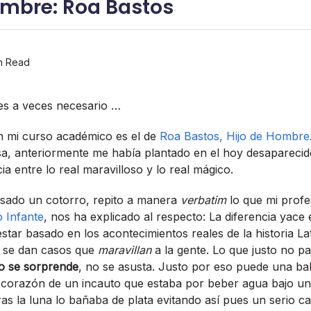
ombre: Roa Bastos
n Read
es a veces necesario …
 en mi curso académico es el de
Roa Bastos, Hijo de Hombre
a, anteriormente me habí­a plantado en el hoy desapareci
cia entre lo real maravilloso y lo real mágico.
usado un cotorro, repito a manera
verbatim
lo que mi profe
o Infante
, nos ha explicado al respecto: La diferencia yace 
estar basado en los acontecimientos reales de la historia L
 se dan casos que
maravillan
a la gente. Lo que justo no p
no se sorprende
, no se asusta. Justo por eso puede una ba
l corazón de un incauto que estaba por beber agua bajo un
 la luna lo bañaba de plata evitando así­ pues un serio cas