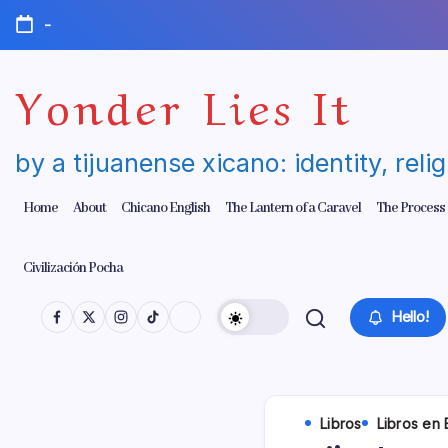
Skip
-
to
content
Yonder Lies It
by a tijuanense xicano: identity, reli
Home
About
Chicano English
The Lantern of a Caravel
The Process
Civilización Pocha
Hello!
Libros
Libros en 