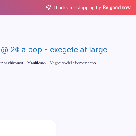
Thanks for stopping by.
Be good now!
re @ 2¢ a pop - exegete at large
inos chicanos
Manifiesto
Negación del afromexicano