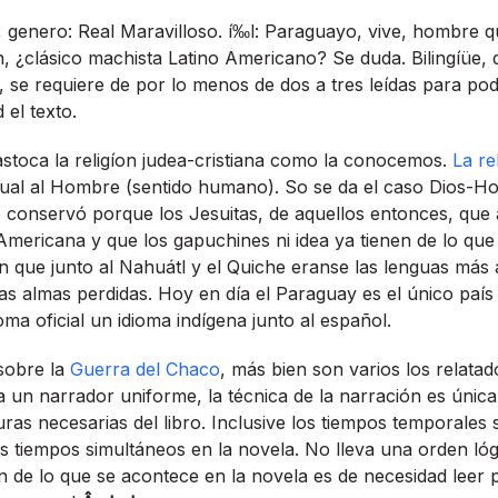
, genero: Real Maravilloso. í‰l: Paraguayo, vive, hombre q
, ¿clásico machista Latino Americano? Se duda. Bilingíüe, d
­cil, se requiere de por lo menos de dos a tres leí­das para 
 el texto.
stoca la religí­on judea-cristiana como la conocemos.
La re
gual al Hombre (sentido humano). So se da el caso Dios
se conservó porque los Jesuitas, de aquellos entonces, que
Americana y que los gapuchines ni idea ya tienen de lo que
n que junto al Nahuátl y el Quiche eranse las lenguas más
as almas perdidas. Hoy en dí­a el Paraguay es el único paí­
ma oficial un idioma indí­gena junto al español.
sobre la
Guerra del Chaco
, más bien son varios los relata
 un narrador uniforme, la técnica de la narración es única
uras necesarias del libro. Inclusive los tiempos temporales 
 tiempos simultáneos en la novela. No lleva una orden lóg
n de lo que se acontece en la novela es de necesidad leer