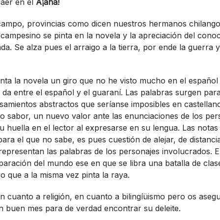
caer en el
Â¡aha!
campo, provincias como dicen nuestros hermanos chilangos
 campesino se pinta en la novela y la apreciación del conoc
a. Se alza pues el arraigo a la tierra, por ende la guerra 
nta la novela un giro que no he visto mucho en el español 
 da entre el español y el guaraní­. Las palabras surgen para
samientos abstractos que serí­anse imposibles en castellan
 sabor, un nuevo valor ante las enunciaciones de los pers
u huella en el lector al expresarse en su lengua. Las notas
para el que no sabe, es pues cuestión de alejar, de distancia
 representan las palabras de los personajes involucrados. E
paración del mundo ese en que se libra una batalla de clas
ro que a la misma vez pinta la raya.
n cuanto a religión, en cuanto a bilingíüismo pero os asegu
n buen mes para de verdad encontrar su deleite.