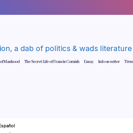
gion, a dab of politics & wads literatu
 of Manhood
The Secret Life of Francis Cornish
Essay
Info on writer
Térm
Español