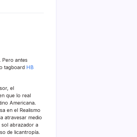
. Pero antes
do tagboard
HB
sor, el
en que lo real
atino Americana.
asa en el Realismo
la atravesar medio
 sol abrazador a
o de licantropí­a.