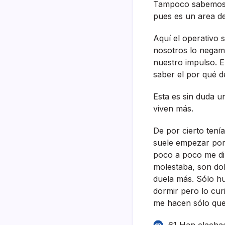
Tampoco sabemos ha
pues es un area de
Aquí­ el operativo
nosotros lo negamo
nuestro impulso. E
saber el por qué d
Esta es sin duda u
viven más.
De por cierto ten
suele empezar por e
poco a poco me di 
molestaba, son do
duela más. Sólo h
dormir pero lo cur
me hacen sólo qu
61 Han clacha