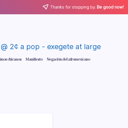
Thanks for stopping by.
Be good now!
re @ 2¢ a pop - exegete at large
inos chicanos
Manifiesto
Negación del afromexicano