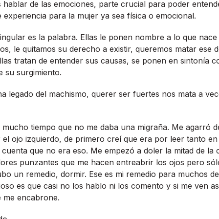
blar de las emociones, parte crucial para poder entender
 experiencia para la mujer ya sea fí­sica o emocional.
 singular es la palabra. Ellas le ponen nombre a lo que nac
s, le quitamos su derecho a existir, queremos matar ese d
llas tratan de entender sus causas, se ponen en sintoní­a 
e su surgimiento.
na legado del machismo, querer ser fuertes nos mata a vec
í­a mucho tiempo que no me daba una migraña. Me agarró d
l ojo izquierdo, de primero creí­ que era por leer tanto en
cuenta que no era eso. Me empezó a doler la mitad de la c
lores punzantes que me hacen entreabrir los ojos pero só
ubo un remedio, dormir. Ese es mi remedio para muchos de
ioso es que casi no los hablo ni los comento y si me ven as
e me encabrone.
do