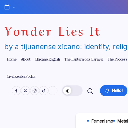
Skip
-
to
content
Yonder Lies It
by a tijuanense xicano: identity, reli
Home
About
Chicano English
The Lantern of a Caravel
The Process
Civilización Pocha
Hello!
Femenismo
Metal