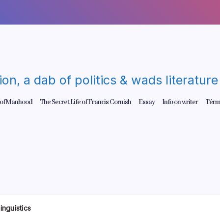
gion, a dab of politics & wads literatu
 of Manhood
The Secret Life of Francis Cornish
Essay
Info on writer
Térm
inguistics