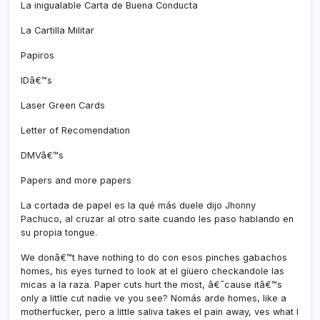
La inigualable Carta de Buena Conducta
La Cartilla Militar
Papiros
IDâ€™s
Laser Green Cards
Letter of Recomendation
DMVâ€™s
Papers and more papers
La cortada de papel es la qué más duele dijo Jhonny
Pachuco, al cruzar al otro saite cuando les paso hablando en
su propia tongue.
We donâ€™t have nothing to do con esos pinches gabachos
homes, his eyes turned to look at el gíüero checkandole las
micas a la raza. Paper cuts hurt the most, â€˜cause itâ€™s
only a little cut nadie ve you see? Nomás arde homes, like a
motherfucker, pero a little saliva takes el pain away, ves what I