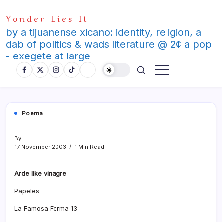
Skip
Yonder Lies It
to
content
by a tijuanense xicano: identity, religion, a
dab of politics & wads literature @ 2¢ a pop
- exegete at large
Poema
By
17 November 2003
1 Min Read
Arde like vinagre
Papeles
La Famosa Forma 13