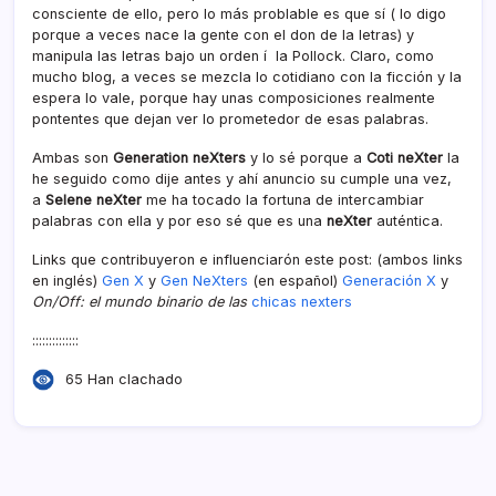
consciente de ello, pero lo más problable es que sí­ ( lo digo
porque a veces nace la gente con el don de la letras) y
manipula las letras bajo un orden í la Pollock. Claro, como
mucho blog, a veces se mezcla lo cotidiano con la ficción y la
espera lo vale, porque hay unas composiciones realmente
pontentes que dejan ver lo prometedor de esas palabras.
Ambas son
Generation neXters
y lo sé porque a
Coti neXter
la
he seguido como dije antes y ahí­ anuncio su cumple una vez,
a
Selene neXter
me ha tocado la fortuna de intercambiar
palabras con ella y por eso sé que es una
neXter
auténtica.
Links que contribuyeron e influenciarón este post: (ambos links
en inglés)
Gen X
y
Gen NeXters
(en español)
Generación X
y
On/Off: el mundo binario de las
chicas nexters
::::::::::::::
65 Han clachado