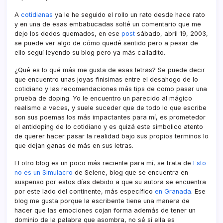
A
cotidianas
ya le he seguido el rollo un rato desde hace rato
y en una de esas embabucadas solté un comentario que me
dejo los dedos quemados, en ese
post
sábado, abril 19, 2003,
se puede ver algo de cómo quedé sentido pero a pesar de
ello seguí­ leyendo su blog pero ya más calladito.
¿Qué es lo qué más me gusta de esas letras? Se puede decir
que encuentro unas joyas finisimas entre el desahogo de lo
cotidiano y las recomendaciones más tips de como pasar una
prueba de doping. Yo le encuentro un parecido al mágico
realismo a veces, y suele suceder que de todo lo que escribe
son sus poemas los más impactantes para mí­, es prometedor
el antidoping de lo cotidiano y es quizá este simbolico atento
de querer hacer pasar la realidad bajo sus propios terminos lo
que dejan ganas de más en sus letras.
El otro blog es un poco más reciente para mí­, se trata de
Esto
no es un Simulacro
de Selene, blog que se encuentra en
suspenso por estos dí­as debido a que su autora se encuentra
por este lado del continente, más especí­fico
en Granada
. Ese
blog me gusta porque la escribente tiene una manera de
hacer que las emociones cojan forma además de tener un
dominio de la palabra que asombra, no sé sí­ ella es