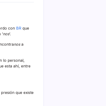
uerdo con
BR
que
 ‘
nos
‘.
ncontra
nos
a
n lo personal,
 esta ahí­, entre
 presión que existe