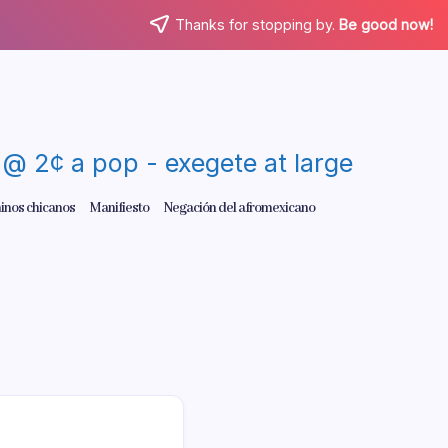
Thanks for stopping by.
Be good now!
re @ 2¢ a pop - exegete at large
inos chicanos
Manifiesto
Negación del afromexicano