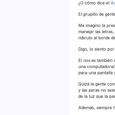
¿O cómo dice el
A
El grupillo de gent
Me imagino la pres
manejar las letras
ridiculo al borde d
Digo, lo siento por
El
nos
es también u
una computadora/or
para una pantalla 
Quizá la gente con
y las peras no sea
de la luz que la pa
Además, siempre h