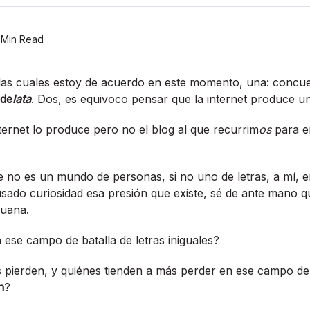
 Min Read
las cuales estoy de acuerdo en este momento, una: conc
de
lata
. Dos, es equivoco pensar que la internet produce un
nternet lo produce pero no el blog al que recurrim
os
para e
 no es un mundo de personas, si no uno de letras, a mí­, e
ado curiosidad esa presión que existe, sé de ante mano que
juana.
ese campo de batalla de letras iniguales?
 pierden, y quiénes tienden a más perder en ese campo de
n
?