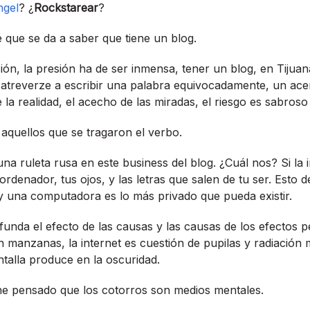
ngel
? ¿
Rockstarear
?
e que se da a saber que tiene un blog.
ión, la presión ha de ser inmensa, tener un blog, en Tijua
, atreverze a escribir una palabra equivocadamente, un ace
e la realidad, el acecho de las miradas, el riesgo es sabroso 
 aquellos que se tragaron el verbo.
na ruleta rusa en este business del blog. ¿Cuál nos? Si la i
denador, tus ojos, y las letras que salen de tu ser. Esto d
y una computadora es lo más privado que pueda existir.
funda el efecto de las causas y las causas de los efectos p
n manzanas, la internet es cuestión de pupilas y radiación 
ntalla produce en la oscuridad.
e pensado que los cotorros son medios mentales.