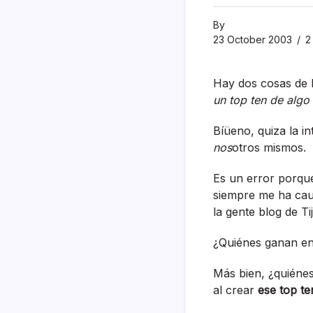
By
23 October 2003
2
Hay dos cosas de 
un top ten de algo
Bíüeno, quiza la i
nos
otros mismos.
Es un error porque
siempre me ha caus
la gente blog de Ti
¿Quiénes ganan en 
Más bien, ¿quiénes
al crear
ese top te