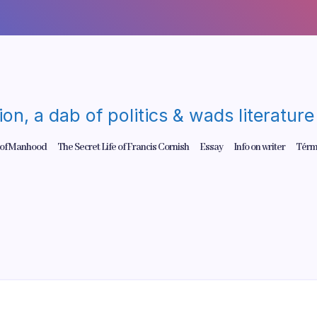
gion, a dab of politics & wads literatu
 of Manhood
The Secret Life of Francis Cornish
Essay
Info on writer
Térm