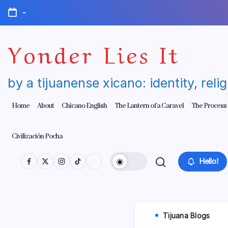
Skip
-
to
content
Yonder Lies It
by a tijuanense xicano: identity, reli
Home
About
Chicano English
The Lantern of a Caravel
The Process
Civilización Pocha
Hello!
Tijuana Blogs