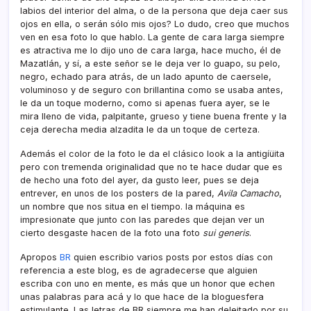
labios del interior del alma, o de la persona que deja caer sus
ojos en ella, o serán sólo mis ojos? Lo dudo, creo que muchos
ven en esa foto lo que hablo. La gente de cara larga siempre
es atractiva me lo dijo uno de cara larga, hace mucho, él de
Mazatlán, y sí­, a este señor se le deja ver lo guapo, su pelo,
negro, echado para atrás, de un lado apunto de caersele,
voluminoso y de seguro con brillantina como se usaba antes,
le da un toque moderno, como si apenas fuera ayer, se le
mira lleno de vida, palpitante, grueso y tiene buena frente y la
ceja derecha media alzadita le da un toque de certeza.
Además el color de la foto le da el clásico look a la antigíüita
pero con tremenda originalidad que no te hace dudar que es
de hecho una foto del ayer, da gusto leer, pues se deja
entrever, en unos de los posters de la pared,
Avila Camacho
,
un nombre que nos situa en el tiempo. la máquina es
impresionate que junto con las paredes que dejan ver un
cierto desgaste hacen de la foto una foto
sui generis
.
Apropos
BR
quien escribio varios posts por estos dí­as con
referencia a este blog, es de agradecerse que alguien
escriba con uno en mente, es más que un honor que echen
unas palabras para acá y lo que hace de la bloguesfera
estimulante. Las letras de BR siempre me han deleitado por su