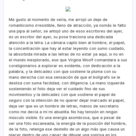
Me gusto al momento de verla, me arrojó un deje de
romanticismo irresistible, lleno de atracción, ya nomás le falto
una pipa al señor, se antojó uno de esos escritores del ayer,
es un escritor del ayer, su pose traiciona una dedicada
atención a la letra. La cámara capto bien al hombre, el papel,
la concentración que hay al estar leyendo con sumo cuidado,
la absorbida mirada a las letras de no estar ya aquí­, si no en
el mundo inexplorado, ese que Virgina Woolf comandara a sus
coreligionarios a explorar es evidente, con dedicación a la
palabra, y la delicadez con que sostiene la pluma con su
mano derecha con esa sensación de que el bolí­grafo se le
desliza con suma facilidad, con diligencia. La mano izquierda
sosteniendo el folio deja ver el cuidado fino de sus
movimientos y la delicadez con que sostiene el papel de
seguro con la intención de no querer dejar marcado el papel,
deja ver que es un hombre de letras, manos de secretario
como me decí­a a mí­ mi abuelita. No hay tensión en ningún
músculo visible. Es una energí­a asombrosa, que a pesar de
ser una foto escaneada, la energí­a de la posición del hombre,
de la foto, retenga ese destello de un algo más que causa un
placer dentro de uno capaz de dibujar una sonrisa en los