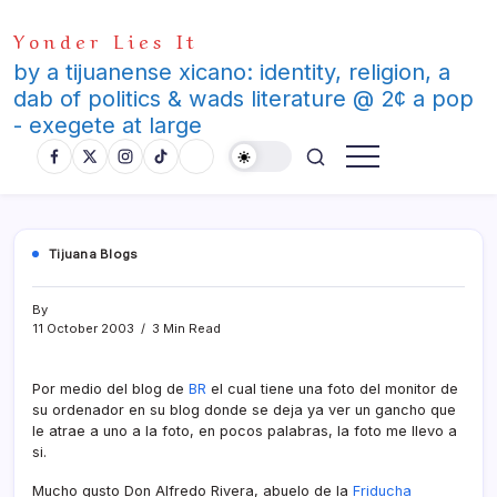
Skip
Yonder Lies It
to
content
by a tijuanense xicano: identity, religion, a
dab of politics & wads literature @ 2¢ a pop
- exegete at large
Tijuana Blogs
By
11 October 2003
3 Min Read
Por medio del blog de
BR
el cual tiene una foto del monitor de
su ordenador en su blog donde se deja ya ver un gancho que
le atrae a uno a la foto, en pocos palabras, la foto me llevo a
si.
Mucho gusto Don Alfredo Rivera, abuelo de la
Friducha