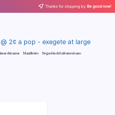
Thanks for stopping by.
Be good now!
re @ 2¢ a pop - exegete at large
inos chicanos
Manifiesto
Negación del afromexicano