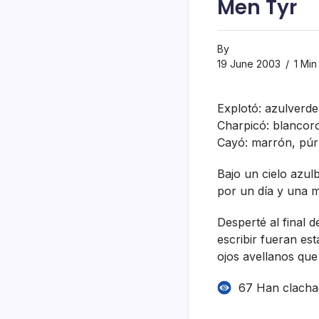
Men Tyr
By
19 June 2003
1 Min
Explotó: azulverd
Charpicó: blancoro
Cayó: marrón, púrp
Bajo un cielo azul
por un dí­a y una 
Desperté al final 
escribir fueran est
ojos avellanos qu
67 Han clach