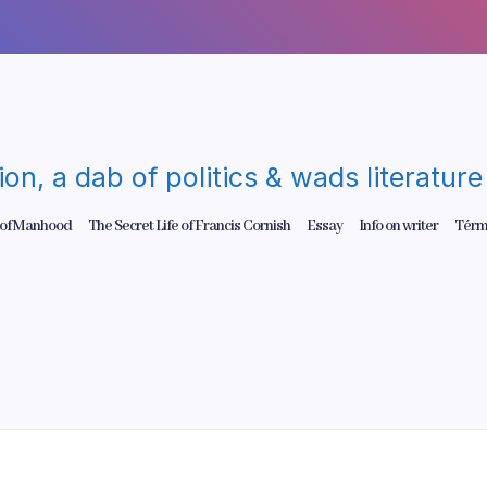
gion, a dab of politics & wads literatu
 of Manhood
The Secret Life of Francis Cornish
Essay
Info on writer
Térm