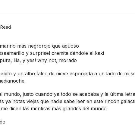
 Read
emarino más negrorojo que aquoso
saamarillo y surprise! cremita dándole al kaki
ura, lila, y yes! why not, morado
bebito y un albo talco de nieve esponjada a un lado de mi 
medianoche.
del mundo, justo cuando ya todo se acababa y la última let
as ya notas viejas que nadie sabe leer en este rincón galác
e me dicen las mentiras más grandes del mundo.
ado