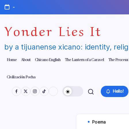
Skip
-
to
content
Yonder Lies It
by a tijuanense xicano: identity, reli
Home
About
Chicano English
The Lantern of a Caravel
The Process
Civilización Pocha
Hello!
Poema