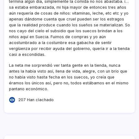
termina algún dí­a, simplemente la comida no nos abastaba. í…
sa estaba embarazada, mi hija mayor de entonces tres años
aún requerí­a de cosas de niños: vitaminas, leche, etc etc y yo
apenas dándome cuenta que cruel pueden ser los estragos
que la realidad produce cuando los sueños se materializan. So
nos cayo del cielo el subsidio que los suecos brindan a los
niños aquí­ en Suecia. Fuimos de compras y yo aún
acostumbrado a la costumbre esa gabacha de sentir
vergíüenza por recibir ayuda del gobierno, querí­a ir a la tienda
casi a escondidas.
La neta me sorprendió ver tanta gente en la tienda, nunca
antes la habí­a visto así­, llena de vida, alegre, con un brí­o que
no habí­a visto hasta fecha en los suecos, yo creí­a que
éramos los únicos así­, pero no, todos estábamos en el mismo
pantano económico.
207 Han clachado