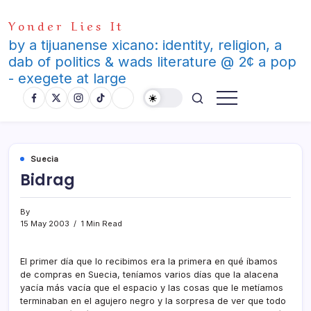
Skip
Yonder Lies It
to
content
by a tijuanense xicano: identity, religion, a
dab of politics & wads literature @ 2¢ a pop
- exegete at large
Suecia
Bidrag
By
15 May 2003
1 Min Read
El primer dí­a que lo recibimos era la primera en qué í­bamos
de compras en Suecia, tení­amos varios dí­as que la alacena
yací­a más vací­a que el espacio y las cosas que le metí­amos
terminaban en el agujero negro y la sorpresa de ver que todo