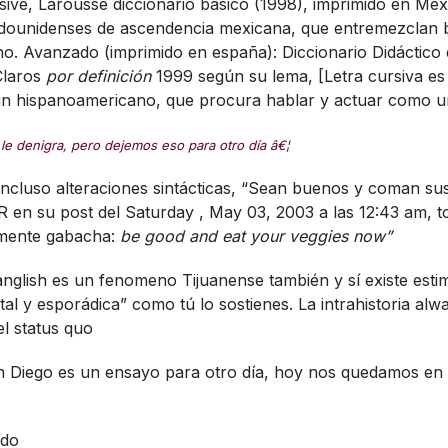
sive, Larousse diccionario básico (1998), imprimido en Méxi
stadounidenses de ascendencia mexicana, que entremezclan
lano. Avanzado (imprimido en españa): Diccionario Didáctico
Claros
por definición
1999 según su lema, [Letra cursiva es m
un hispanoamericano, que procura hablar y actuar como u
le denigra, pero dejemos eso para otro dí­a â€¦
incluso alteraciones sintácticas, “Sean buenos y coman sus
 en su post del Saturday , May 03, 2003 a las 12:43 am, t
amente gabacha:
be good and eat your veggies now”
anglish es un fenomeno Tijuanense también y sí existe est
al y esporádica” como tú lo sostienes. La intrahistoria alw
l status quo
n Diego es un ensayo para otro dí­a, hoy nos quedamos en
ado