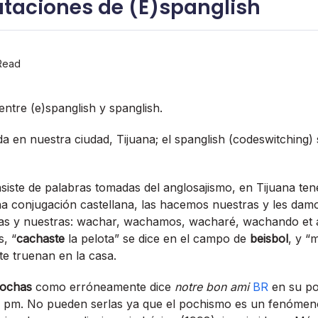
taciones de (E)spanglish
Read
entre (e)spanglish y spanglish.
 da en nuestra ciudad, Tijuana; el spanglish (codeswitching)
nsiste de palabras tomadas del anglosajismo, en Tijuana ten
na conjugación castellana, las hacemos nuestras y les damo
ias y nuestras: wachar, wachamos, wacharé, wachando et a
s, “
cachaste
la pelota” se dice en el campo de
beisbol
, y 
e truenan en la casa.
ochas
como erróneamente dice
notre bon ami
BR
en su po
55 pm. No pueden serlas ya que el pochismo es un fenómen