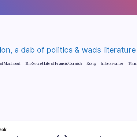
gion, a dab of politics & wads literatu
 of Manhood
The Secret Life of Francis Cornish
Essay
Info on writer
Térm
eak