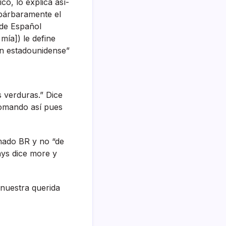
co, lo explica así­
 bárbaramente el
 de Español
í­a]) le define
n estadounidense”
 verduras.” Dice
omando así­ pues
imado BR y no “de
ays dice more y
 nuestra querida