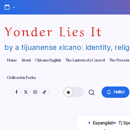
Skip
-
to
content
Yonder Lies It
by a tijuanense xicano: identity, reli
Home
About
Chicano English
The Lantern of a Caravel
The Process
Civilización Pocha
Hello!
Espanglish
Tj Sp