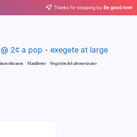
Thanks for stopping by.
Be good now!
re @ 2¢ a pop - exegete at large
inos chicanos
Manifiesto
Negación del afromexicano