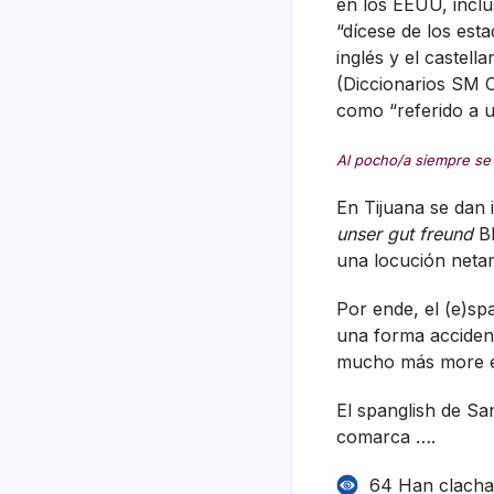
en los EEUU, inclu
“dí­cese de los e
inglés y el castel
(Diccionarios SM 
como “referido a 
Al pocho/a siempre se 
En Tijuana se dan 
unser gut freund
BR
una locución net
Por ende, el (e)sp
una forma accident
mucho más more e
El spanglish de Sa
comarca ….
64 Han clach