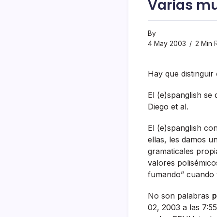
Varias mu
By
4 May 2003
2 Min 
Hay que distinguir 
El (e)spanglish se
Diego et al.
El (e)spanglish co
ellas, les damos u
gramaticales prop
valores polisémico
fumando” cuando t
No son palabras
p
02, 2003 a las 7: