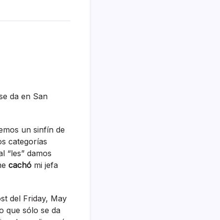
 se da en San
emos un sinfí­n de
s categorí­as
l “les” damos
“me
cachó
mi jefa
st del Friday, May
o que sólo se da