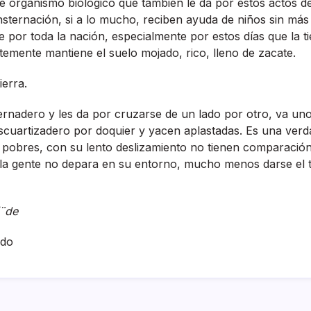
e organismo biológico que también le da por estos actos 
sternación, si a lo mucho, reciben ayuda de niños sin más
 por toda la nación, especialmente por estos dí­as que la ti
ntemente mantiene el suelo mojado, rico, lleno de zacate.
ierra.
ernadero y les da por cruzarse de un lado por otro, va un
escuartizadero por doquier y yacen aplastadas. Es una ver
 pobres, con su lento deslizamiento no tienen comparación
, la gente no depara en su entorno, mucho menos darse el 
í¨de
ado