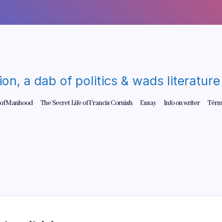
gion, a dab of politics & wads literatu
 of Manhood
The Secret Life of Francis Cornish
Essay
Info on writer
Térm