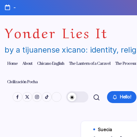
Skip
-
to
content
Yonder Lies It
by a tijuanense xicano: identity, reli
Home
About
Chicano English
The Lantern of a Caravel
The Process
Civilización Pocha
Hello!
Suecia