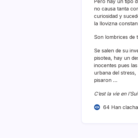
Pero hay un tipo d
no causa tanta con
curiosidad y sucede
la llovizna consta
Son lombrices de t
Se salen de su inv
pisotea, hay un d
inocentes pues las
urbana del stress
pisaron …
C’est la vie en l’Su
64 Han clach