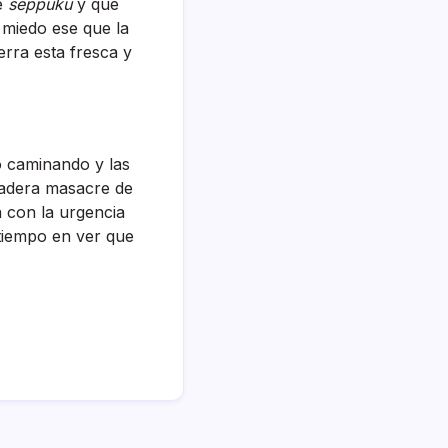
de
seppuku
y que
 miedo ese que la
erra esta fresca y
o caminando y las
dadera masacre de
 con la urgencia
tiempo en ver que