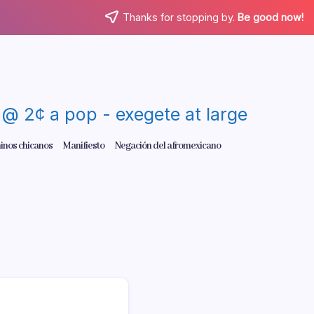
Thanks for stopping by.
Be good now!
re @ 2¢ a pop - exegete at large
inos chicanos
Manifiesto
Negación del afromexicano