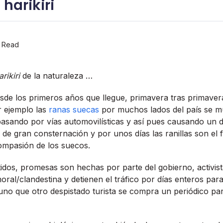
harikiri
 Read
arikiri
de la naturaleza …
esde los primeros años que llegue, primavera tras primave
or ejemplo las
ranas suecas
por muchos lados del paí­s se m
asando por ví­as automovilí­sticas y así­ pues causando un 
 de gran consternación y por unos dí­as las ranillas son el 
compasión de los suecos.
idos, promesas son hechas por parte del gobierno, activis
ral/clandestina y detienen el tráfico por dí­as enteros para
 uno que otro despistado turista se compra un periódico pa