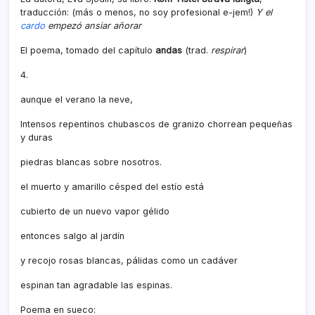
traducción: (más o menos, no soy profesional e-jem!)
Y el
cardo
empezó ansiar añorar
El poema, tomado del capí­tulo
andas
(trad.
respirar
)
4.
aunque el verano la neve,
Intensos repentinos chubascos de granizo chorrean pequeñas
y duras
piedras blancas sobre nosotros.
el muerto y amarillo césped del estí­o está
cubierto de un nuevo vapor gélido
entonces salgo al jardí­n
y recojo rosas blancas, pálidas como un cadáver
espinan tan agradable las espinas.
Poema en sueco: