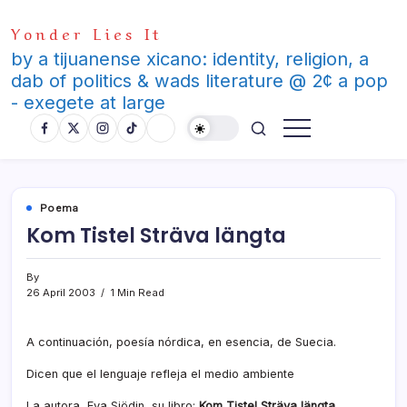
Skip
Yonder Lies It
to
content
by a tijuanense xicano: identity, religion, a
dab of politics & wads literature @ 2¢ a pop
- exegete at large
Poema
Kom Tistel Sträva längta
By
26 April 2003
1 Min Read
A continuación, poesí­a nórdica, en esencia, de Suecia.
Dicen que el lenguaje refleja el medio ambiente
La autora, Eva Sjödin, su libro:
Kom Tistel Sträva längta
,