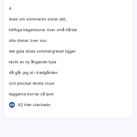
4.
även om sommaren snöar det,
häftiga hagelskurar öser små hårda
vita stenar över oss.
det gula döda sommargräset ligger
täckt av ny ångande kyla
då går jag ut i trädgården
och plockar likvita rosor
taggarna borrar så ljuvt.
62 Han clachado