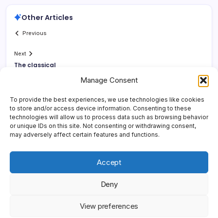
Other Articles
Previous
Next
The classical
Manage Consent
To provide the best experiences, we use technologies like cookies
to store and/or access device information. Consenting to these
technologies will allow us to process data such as browsing behavior
or unique IDs on this site. Not consenting or withdrawing consent,
may adversely affect certain features and functions.
Accept
Deny
Copyright 2026 —
Yonder Lies It
. All rights reserved.
Blogsy
View preferences
WordPress Theme