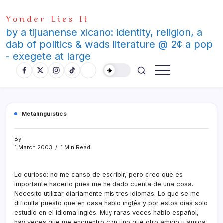
Skip
Yonder Lies It
to
content
by a tijuanense xicano: identity, religion, a
dab of politics & wads literature @ 2¢ a pop
- exegete at large
Metalinguistics
By
1 March 2003
1 Min Read
Lo curioso: no me canso de escribir, pero creo que es
importante hacerlo pues me he dado cuenta de una cosa.
Necesito utilizar diariamente mis tres idiomas. Lo que se me
dificulta puesto que en casa hablo inglés y por estos dí­as solo
estudio en el idioma inglés. Muy raras veces hablo español,
hay veces que me encuentro con uno que otro amigo u amiga