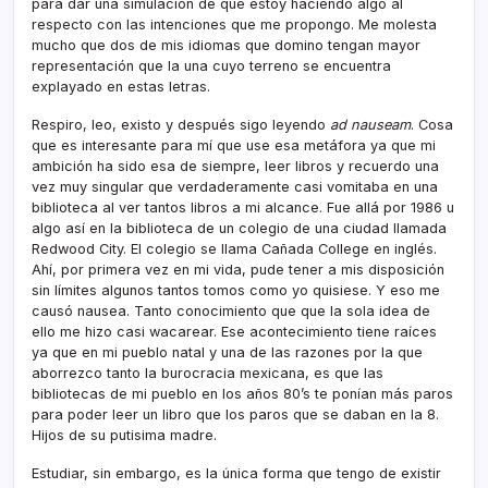
para dar una simulación de que estoy haciendo algo al
respecto con las intenciones que me propongo. Me molesta
mucho que dos de mis idiomas que domino tengan mayor
representación que la una cuyo terreno se encuentra
explayado en estas letras.
Respiro, leo, existo y después sigo leyendo
ad nauseam
. Cosa
que es interesante para mí que use esa metáfora ya que mi
ambición ha sido esa de siempre, leer libros y recuerdo una
vez muy singular que verdaderamente casi vomitaba en una
biblioteca al ver tantos libros a mi alcance. Fue allá por 1986 u
algo así en la biblioteca de un colegio de una ciudad llamada
Redwood City. El colegio se llama Cañada College en inglés.
Ahí, por primera vez en mi vida, pude tener a mis disposición
sin límites algunos tantos tomos como yo quisiese. Y eso me
causó nausea. Tanto conocimiento que que la sola idea de
ello me hizo casi wacarear. Ese acontecimiento tiene raíces
ya que en mi pueblo natal y una de las razones por la que
aborrezco tanto la burocracia mexicana, es que las
bibliotecas de mi pueblo en los años 80’s te ponían más paros
para poder leer un libro que los paros que se daban en la 8.
Hijos de su putisima madre.
Estudiar, sin embargo, es la única forma que tengo de existir