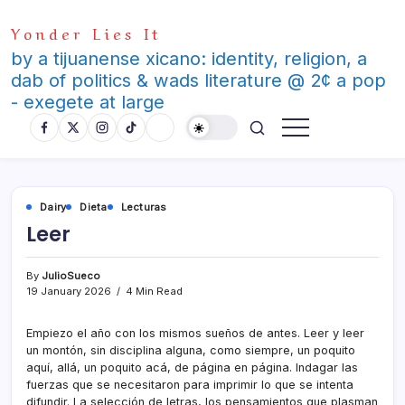
Skip
Yonder Lies It
to
content
by a tijuanense xicano: identity, religion, a
dab of politics & wads literature @ 2¢ a pop
- exegete at large
Dairy
Dieta
Lecturas
Leer
By
JulioSueco
19 January 2026
4 Min Read
Empiezo el año con los mismos sueños de antes. Leer y leer
un montón, sin disciplina alguna, como siempre, un poquito
aquí, allá, un poquito acá, de página en página. Indagar las
fuerzas que se necesitaron para imprimir lo que se intenta
difundir. La selección de letras, los pensamientos que plasman