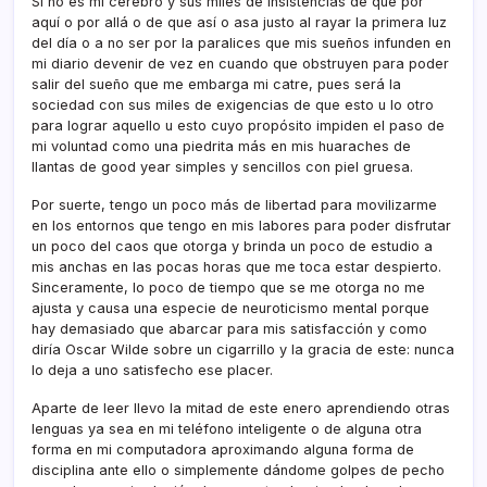
Si no es mi cerebro y sus miles de insistencias de que por
aquí o por allá o de que así o asa justo al rayar la primera luz
del día o a no ser por la paralices que mis sueños infunden en
mi diario devenir de vez en cuando que obstruyen para poder
salir del sueño que me embarga mi catre, pues será la
sociedad con sus miles de exigencias de que esto u lo otro
para lograr aquello u esto cuyo propósito impiden el paso de
mi voluntad como una piedrita más en mis huaraches de
llantas de good year simples y sencillos con piel gruesa.
Por suerte, tengo un poco más de libertad para movilizarme
en los entornos que tengo en mis labores para poder disfrutar
un poco del caos que otorga y brinda un poco de estudio a
mis anchas en las pocas horas que me toca estar despierto.
Sinceramente, lo poco de tiempo que se me otorga no me
ajusta y causa una especie de neuroticismo mental porque
hay demasiado que abarcar para mis satisfacción y como
diría Oscar Wilde sobre un cigarrillo y la gracia de este: nunca
lo deja a uno satisfecho ese placer.
Aparte de leer llevo la mitad de este enero aprendiendo otras
lenguas ya sea en mi teléfono inteligente o de alguna otra
forma en mi computadora aproximando alguna forma de
disciplina ante ello o simplemente dándome golpes de pecho