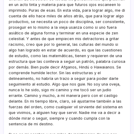
en un acto tinta y materia para que futuros ojos escaneen lo
imprimido. Puras de esas. En esta vida, para lograr algo, me di
cuenta de ello hace miles de años atrás, que para lograr algo
productivo, se necesita un poco de disciplina, ser consistente,
proseguir en lo mismo a la vieja usanza como si uno fuera
asiático de alguna forma y terminar en una especie de zen
celestial. Y antes de que empiecen mis detractores a gritar
racismo, creo que por lo general, las culturas del mundo si
algo han logrado en estar de acuerdo, es que las cuestiones
de estudio, como las matemáticas, tienen y requieren de una
estructura que las conlleva a seguir un patrón, palabra curiosa
por demás. Bien pude decir Afganos, Hindú o Hawaianos. Se
comprende humilde lector. Sin las estructuras y el
delineamento, no habría un trazo a seguir para poder darle
seguimiento al estudio. Algo que nos guie. No soy una oveja,
nunca lo he sido, sigo mi camino y me tocó ser un judio
errante. Camino y mucho, a mí manera pero con el castigo
delante. En mi tiempo libre, claro, sé ajustarme también a las
fuerzas del orden, como cualquier vil sirviente del sistema en
que vivimos, a alguien hay que servir. Nadie me va a decir a
dónde mirar o seguir, siempre y cuando cumpla con la
sentencia de mi destino.