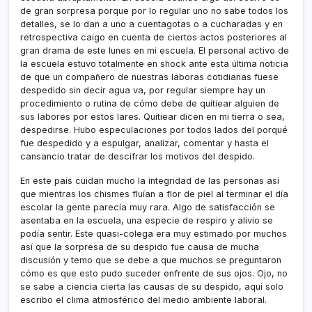
de gran sorpresa porque por lo regular uno no sabe todos los
detalles, se lo dan a uno a cuentagotas o a cucharadas y en
retrospectiva caigo en cuenta de ciertos actos posteriores al
gran drama de este lunes en mi escuela. El personal activo de
la escuela estuvo totalmente en shock ante esta última noticia
de que un compañero de nuestras laboras cotidianas fuese
despedido sin decir agua va, por regular siempre hay un
procedimiento o rutina de cómo debe de quitiear alguien de
sus labores por estos lares. Quitiear dicen en mi tierra o sea,
despedirse. Hubo especulaciones por todos lados del porqué
fue despedido y a espulgar, analizar, comentar y hasta el
cansancio tratar de descifrar los motivos del despido.
En este país cuidan mucho la integridad de las personas así
que mientras los chismes fluían a flor de piel al terminar el día
escolar la gente parecía muy rara. Algo de satisfacción se
asentaba en la escuela, una especie de respiro y alivio se
podía sentir. Este quasi-colega era muy estimado por muchos
así que la sorpresa de su despido fue causa de mucha
discusión y temo que se debe a que muchos se preguntaron
cómo es que esto pudo suceder enfrente de sus ojos. Ojo, no
se sabe a ciencia cierta las causas de su despido, aquí solo
escribo el clima atmosférico del medio ambiente laboral.