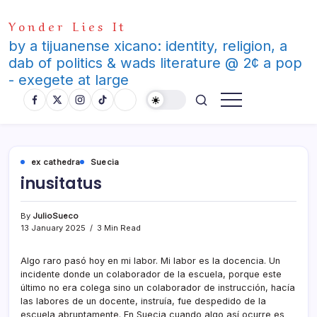
Skip
Yonder Lies It
to
content
by a tijuanense xicano: identity, religion, a
dab of politics & wads literature @ 2¢ a pop
- exegete at large
ex cathedra
Suecia
inusitatus
By
JulioSueco
13 January 2025
3 Min Read
Algo raro pasó hoy en mi labor. Mi labor es la docencia. Un
incidente donde un colaborador de la escuela, porque este
último no era colega sino un colaborador de instrucción, hacía
las labores de un docente, instruía, fue despedido de la
escuela abruptamente. En Suecia cuando algo así ocurre es