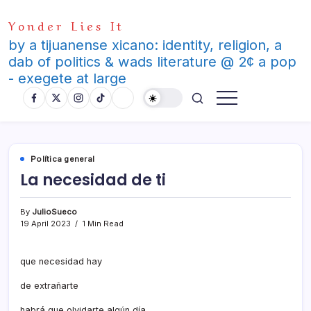
Skip
Yonder Lies It
to
content
by a tijuanense xicano: identity, religion, a
dab of politics & wads literature @ 2¢ a pop
- exegete at large
Polí­tica general
La necesidad de ti
By
JulioSueco
19 April 2023
1 Min Read
que necesidad hay
de extrañarte
habrá que olvidarte algún dí­a