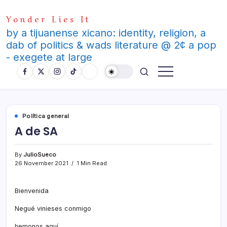
Skip
Yonder Lies It
to
content
by a tijuanense xicano: identity, religion, a
dab of politics & wads literature @ 2¢ a pop
- exegete at large
Polí­tica general
A de SA
By
JulioSueco
26 November 2021
1 Min Read
Bienvenida
Negué vinieses conmigo
hemonos aquí­