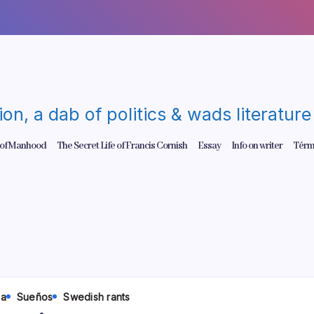
gion, a dab of politics & wads literatu
 of Manhood
The Secret Life of Francis Cornish
Essay
Info on writer
Térm
ia
Sueños
Swedish rants