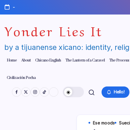
Skip
-
to
content
Yonder Lies It
by a tijuanense xicano: identity, reli
Home
About
Chicano English
The Lantern of a Caravel
The Process
Civilización Pocha
Hello!
Ese moods
Suec