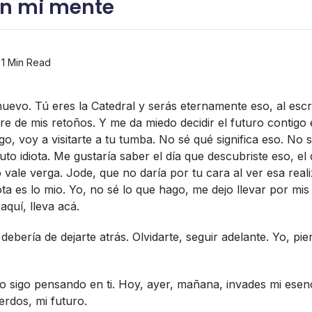
en mi mente
1 Min Read
uevo. Tú eres la Catedral y serás eternamente eso, al escri
re de mis retoños. Y me da miedo decidir el futuro contigo
o, voy a visitarte a tu tumba. No sé qué significa eso. No s
o idiota. Me gustarí­a saber el dí­a que descubriste eso, el d
 vale verga. Jode, que no darí­a por tu cara al ver esa real
diota es lo mio. Yo, no sé lo que hago, me dejo llevar por mis
aquí­, lleva acá.
eberí­a de dejarte atrás. Olvidarte, seguir adelante. Yo, p
to sigo pensando en ti. Hoy, ayer, mañana, invades mi esenci
erdos, mi futuro.