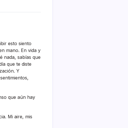
bir esto siento
 en mano. En vida y
é nada, sabí­as que
í­a que te diste
ización. Y
 sentimientos,
ienso que aún hay
a. Mi aire, mis