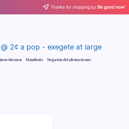
Thanks for stopping by.
Be good now!
re @ 2¢ a pop - exegete at large
inos chicanos
Manifiesto
Negación del afromexicano