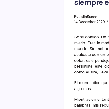
siempre 
By
JulioSueco
14 December 2020
Soné contigo. De n
miedo. Eres la mad
muerte. Sin embarg
acabaste con un put
color, este pendejo
persististe, este i
como el aire, lleva 
El mundo dice que d
algo más.
Mientras en el tan
palabras, mis recu