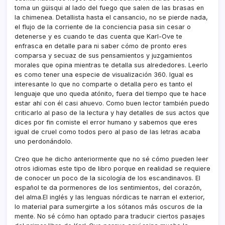
toma un güisqui al lado del fuego que salen de las brasas en
la chimenea. Detallista hasta el cansancio, no se pierde nada,
el flujo de la corriente de la conciencia pasa sin cesar o
detenerse y es cuando te das cuenta que Karl-Ove te
enfrasca en detalle para ni saber cómo de pronto eres
comparsa y secuaz de sus pensamientos y juzgamientos
morales que opina mientras te detalla sus alrededores. Leerlo
es como tener una especie de visualización 360. Igual es
interesante lo que no comparte o detalla pero es tanto el
lenguaje que uno queda atónito, fuera del tiempo que te hace
estar ahí­ con él casi ahuevo. Como buen lector también puedo
criticarlo al paso de la lectura y hay detalles de sus actos que
dices por fin comiste el error humano y sabemos que eres
igual de cruel como todos pero al paso de las letras acaba
uno perdonándolo.
Creo que he dicho anteriormente que no sé cómo pueden leer
otros idiomas este tipo de libro porque en realidad se requiere
de conocer un poco de la sicologí­a de los escandinavos. El
español te da pormenores de los sentimientos, del corazón,
del alma.El inglés y las lenguas nórdicas te narran el exterior,
lo material para sumergirte a los sótanos más oscuros de la
mente. No sé cómo han optado para traducir ciertos pasajes