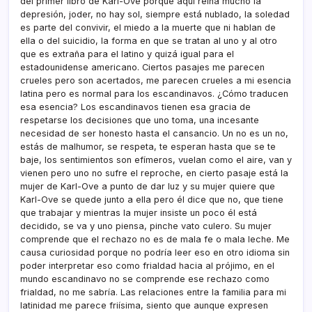
del primer libro de Karl-Ove porque aquí­ reina mucho la
depresión, joder, no hay sol, siempre está nublado, la soledad
es parte del convivir, el miedo a la muerte que ni hablan de
ella o del suicidio, la forma en que se tratan al uno y al otro
que es extraña para el latino y quizá igual para el
estadounidense americano. Ciertos pasajes me parecen
crueles pero son acertados, me parecen crueles a mi esencia
latina pero es normal para los escandinavos. ¿Cómo traducen
esa esencia? Los escandinavos tienen esa gracia de
respetarse los decisiones que uno toma, una incesante
necesidad de ser honesto hasta el cansancio. Un no es un no,
estás de malhumor, se respeta, te esperan hasta que se te
baje, los sentimientos son efí­meros, vuelan como el aire, van y
vienen pero uno no sufre el reproche, en cierto pasaje está la
mujer de Karl-Ove a punto de dar luz y su mujer quiere que
Karl-Ove se quede junto a ella pero él dice que no, que tiene
que trabajar y mientras la mujer insiste un poco él está
decidido, se va y uno piensa, pinche vato culero. Su mujer
comprende que el rechazo no es de mala fe o mala leche. Me
causa curiosidad porque no podrí­a leer eso en otro idioma sin
poder interpretar eso como frialdad hacia al prójimo, en el
mundo escandinavo no se comprende ese rechazo como
frialdad, no me sabrí­a. Las relaciones entre la familia para mi
latinidad me parece friísima, siento que aunque expresen