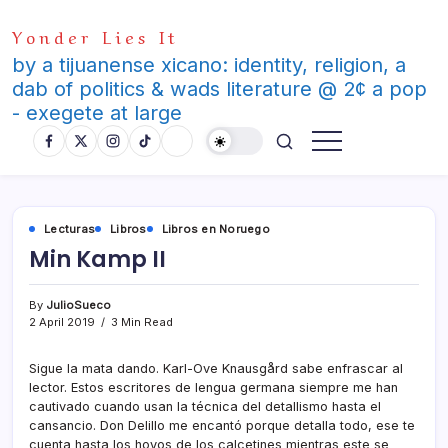
Skip
Yonder Lies It
to
content
by a tijuanense xicano: identity, religion, a
dab of politics & wads literature @ 2¢ a pop
- exegete at large
Lecturas
Libros
Libros en Noruego
Min Kamp II
By
JulioSueco
2 April 2019
3 Min Read
Sigue la mata dando. Karl-Ove Knausgård sabe enfrascar al
lector. Estos escritores de lengua germana siempre me han
cautivado cuando usan la técnica del detallismo hasta el
cansancio. Don Delillo me encantó porque detalla todo, ese te
cuenta hasta los hoyos de los calcetines mientras este se