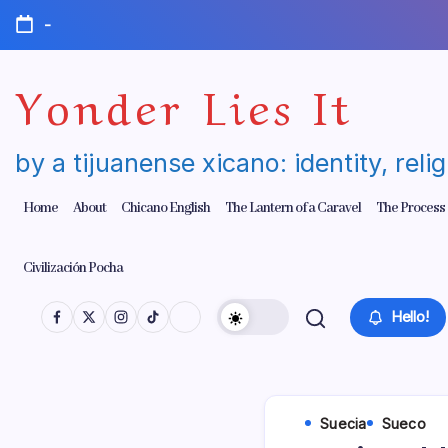
Skip
-
to
content
Yonder Lies It
by a tijuanense xicano: identity, reli
Home
About
Chicano English
The Lantern of a Caravel
The Process
Civilización Pocha
Hello!
Suecia
Sueco