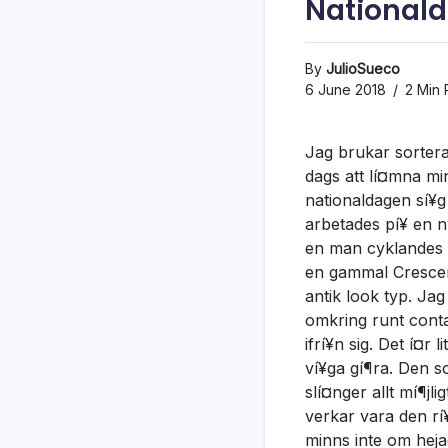
National
By
JulioSueco
6 June 2018
2 Min 
Jag brukar sortera
dags att lí¤mna min
nationaldagen sí¥g 
arbetades pí¥ en n
en man cyklandes p
en gammal Crescent
antik look typ. Jag
omkring runt contai
ifrí¥n sig. Det í¤r 
ví¥ga gí¶ra. Den so
slí¤nger allt mí¶jl
verkar vara den rí
minns inte om heja