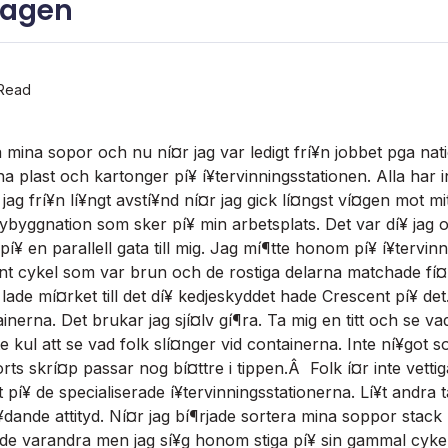
dagen
Read
 mina sopor och nu ní¤r jag var ledigt frí¥n jobbet pga nat
a plast och kartonger pí¥ í¥tervinningsstationen. Alla har in
jag frí¥n lí¥ngt avstí¥nd ní¤r jag gick lí¤ngst ví¤gen mot mit
ybyggnation som sker pí¥ min arbetsplats. Det var dí¥ jag o
í¥ en parallell gata till mig. Jag mí¶tte honom pí¥ í¥tervi
 cykel som var brun och de rostiga delarna matchade fí¤rg
 lade mí¤rket till det dí¥ kedjeskyddet hade Crescent pí¥ det.
nerna. Det brukar jag sjí¤lv gí¶ra. Ta mig en titt och se va
lite kul att se vad folk slí¤nger vid containerna. Inte ní¥got s
rts skrí¤p passar nog bí¤ttre i tippen.Â Folk í¤r inte vetti
igt pí¥ de specialiserade í¥tervinningsstationerna. Lí¥t andra
¥dande attityd. Ní¤r jag bí¶rjade sortera mina soppor stac
de varandra men jag sí¥g honom stiga pí¥ sin gammal cykel