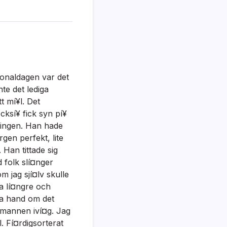
ionaldagen var det
te det lediga
t mí¥l. Det
cksí¥ fick syn pí¥
nningen. Han hade
en perfekt, lite
 Han tittade sig
d folk slí¤nger
om jag sjí¤lv skulle
ga lí¤ngre och
 ta hand om det
k mannen iví¤g. Jag
. Fí¤rdigsorterat