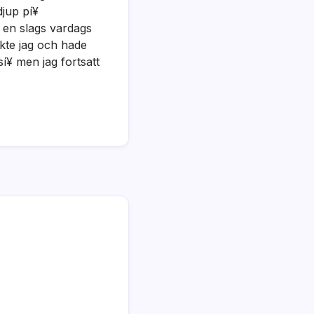
djup pí¥
 en slags vardags
kte jag och hade
ksí¥ men jag fortsatt