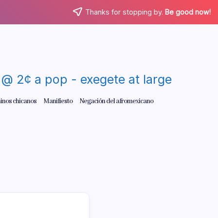
Thanks for stopping by.
Be good now!
re @ 2¢ a pop - exegete at large
inos chicanos
Manifiesto
Negación del afromexicano