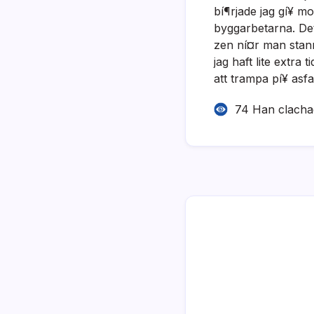
bí¶rjade jag gí¥ m
byggarbetarna. Det
zen ní¤r man stan
jag haft lite extra 
att trampa pí¥ asfa
74 Han clach