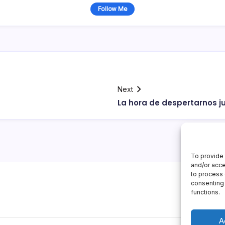
Follow Me
Next
La hora de despertarnos j
To provide 
and/or acce
to process 
consenting 
functions.
A