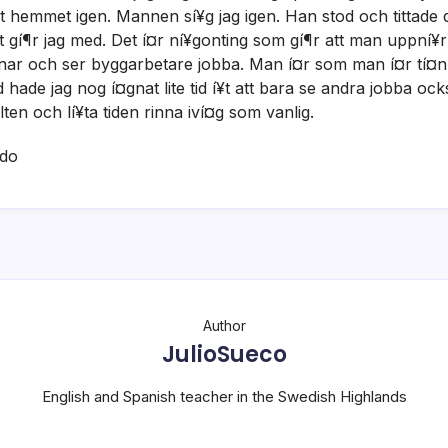
ot hemmet igen. Mannen sí¥g jag igen. Han stod och tittade 
 gí¶r jag med. Det í¤r ní¥gonting som gí¶r att man uppní¥r
nar och ser byggarbetare jobba. Man í¤r som man í¤r tí¤n
tid hade jag nog í¤gnat lite tid í¥t att bara se andra jobba oc
lten och lí¥ta tiden rinna iví¤g som vanlig.
ado
Author
JulioSueco
English and Spanish teacher in the Swedish Highlands