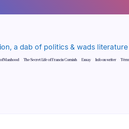
gion, a dab of politics & wads literatu
 of Manhood
The Secret Life of Francis Cornish
Essay
Info on writer
Térm