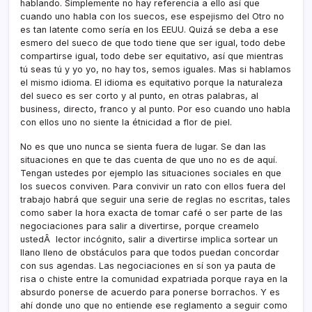
hablando. Simplemente no hay referencia a ello así­ que
cuando uno habla con los suecos, ese espejismo del Otro no
es tan latente como serí­a en los EEUU. Quizá se deba a ese
esmero del sueco de que todo tiene que ser igual, todo debe
compartirse igual, todo debe ser equitativo, así­ que mientras
tú seas tú y yo yo, no hay tos, semos iguales. Mas si hablamos
el mismo idioma. El idioma es equitativo porque la naturaleza
del sueco es ser corto y al punto, en otras palabras, al
business, directo, franco y al punto. Por eso cuando uno habla
con ellos uno no siente la étnicidad a flor de piel.
No es que uno nunca se sienta fuera de lugar. Se dan las
situaciones en que te das cuenta de que uno no es de aquí­.
Tengan ustedes por ejemplo las situaciones sociales en que
los suecos conviven. Para convivir un rato con ellos fuera del
trabajo habrá que seguir una serie de reglas no escritas, tales
como saber la hora exacta de tomar café o ser parte de las
negociaciones para salir a divertirse, porque creamelo
ustedÂ lector incógnito, salir a divertirse implica sortear un
llano lleno de obstáculos para que todos puedan concordar
con sus agendas. Las negociaciones en sí­ son ya pauta de
risa o chiste entre la comunidad expatriada porque raya en la
absurdo ponerse de acuerdo para ponerse borrachos. Y es
ahí­ donde uno que no entiende ese reglamento a seguir como