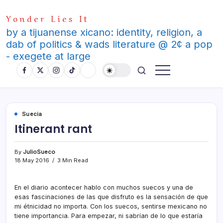
Skip
Yonder Lies It
to
content
by a tijuanense xicano: identity, religion, a
dab of politics & wads literature @ 2¢ a pop
- exegete at large
Suecia
Itinerant rant
By
JulioSueco
18 May 2016
3 Min Read
En el diario acontecer hablo con muchos suecos y una de
esas fascinaciones de las que disfruto es la sensación de que
mi étnicidad no importa. Con los suecos, sentirse mexicano no
tiene importancia. Para empezar, ni sabrí­an de lo que estarí­a