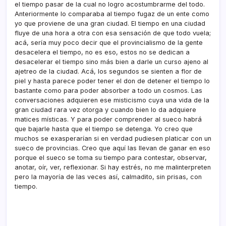
el tiempo pasar de la cual no logro acostumbrarme del todo.
Anteriormente lo comparaba al tiempo fugaz de un ente como
yo que proviene de una gran ciudad. El tiempo en una ciudad
fluye de una hora a otra con esa sensación de que todo vuela;
acá, serí­a muy poco decir que el provincialismo de la gente
desacelera el tiempo, no es eso, estos no se dedican a
desacelerar el tiempo sino más bien a darle un curso ajeno al
ajetreo de la ciudad. Acá, los segundos se sienten a flor de
piel y hasta parece poder tener el don de detener el tiempo lo
bastante como para poder absorber a todo un cosmos. Las
conversaciones adquieren ese misticismo cuya una vida de la
gran ciudad rara vez otorga y cuando bien lo da adquiere
matices mí­sticas. Y para poder comprender al sueco habrá
que bajarle hasta que el tiempo se detenga. Yo creo que
muchos se exasperarí­an si en verdad pudiesen platicar con un
sueco de provincias. Creo que aquí­ las llevan de ganar en eso
porque el sueco se toma su tiempo para contestar, observar,
anotar, oí­r, ver, reflexionar. Si hay estrés, no me malinterpreten
pero la mayorí­a de las veces así­, calmadito, sin prisas, con
tiempo.