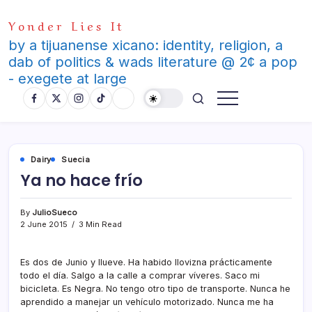
Skip
Yonder Lies It
to
content
by a tijuanense xicano: identity, religion, a
dab of politics & wads literature @ 2¢ a pop
- exegete at large
Dairy
Suecia
Ya no hace frí­o
By
JulioSueco
2 June 2015
3 Min Read
Es dos de Junio y llueve. Ha habido llovizna prácticamente
todo el dí­a. Salgo a la calle a comprar ví­veres. Saco mi
bicicleta. Es Negra. No tengo otro tipo de transporte. Nunca he
aprendido a manejar un vehí­culo motorizado. Nunca me ha