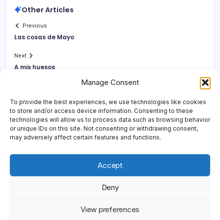
Other Articles
Previous
Las cosas de Mayo
Next
A mis huesos
Manage Consent
To provide the best experiences, we use technologies like cookies
to store and/or access device information. Consenting to these
technologies will allow us to process data such as browsing behavior
or unique IDs on this site. Not consenting or withdrawing consent,
may adversely affect certain features and functions.
Accept
Deny
Copyright 2026 —
Yonder Lies It
. All rights reserved.
Blogsy
View preferences
WordPress Theme