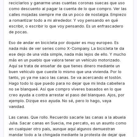
reciclarlos y ganarme unas cuantas coronas suecas que uso
como descuento al pagar la cuenta de lo que compro. Ver las
calles mojadas siempre me da un poco de nostalgia. Empiezo
a romantizar todo a mi alrededor. Y voy pensando en qué
escribir, o escribir lo que voy pensando. Es un enfrascadero
de pocas.
Eso de andar en bicicleta por doquier es muy europeo. Es
nada más de ver series como X-Company. La bicicleta te da
ese dejo de una vida simple, nada más lejos de ello. Y mucho
más en un pueblo que valora tener un vehí­culo motorizado.
Aquí­ se trata de enseñar de que tienes dinero mediante un
buen vehí­culo que cueste lo mismo que una vivienda. Por lo
tanto, yo ya me saco las canas. Se va acercando el tostón.
Hago todo lo que puedo para no dejar que mi linda cabellera
no se blanqueé. Así­ que compro ví­veres basados en lo que
creo ayuda a contra arrestar el paso del blanqueo. Ajos, por
ejemplo. Dizque eso ayuda. No sé, pero lo hago, vaya
vanidad.
Las canas. Que rollo. Recuerdo sacarle las canas a la abuela
Julia. Sacar canas en Suecia, me percato, es un asunto como
en cualquier otro paí­s, aunque aquí­ algunos demuestran
mandar todo a la chingada mediante la protesta de dejar que