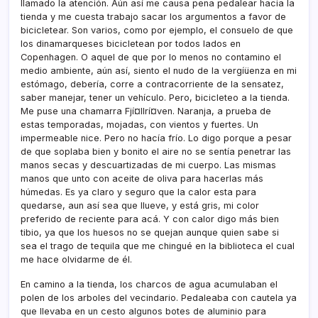
llamado la atención. Aún así­ me causa pena pedalear hacia la
tienda y me cuesta trabajo sacar los argumentos a favor de
bicicletear. Son varios, como por ejemplo, el consuelo de que
los dinamarqueses bicicletean por todos lados en
Copenhagen. O aquel de que por lo menos no contamino el
medio ambiente, aún así­, siento el nudo de la vergíüenza en mi
estómago, deberí­a, corre a contracorriente de la sensatez,
saber manejar, tener un vehí­culo. Pero, bicicleteo a la tienda.
Me puse una chamarra Fjí¤llrí¤ven. Naranja, a prueba de
estas temporadas, mojadas, con vientos y fuertes. Un
impermeable nice. Pero no hací­a frí­o. Lo digo porque a pesar
de que soplaba bien y bonito el aire no se sentí­a penetrar las
manos secas y descuartizadas de mi cuerpo. Las mismas
manos que unto con aceite de oliva para hacerlas más
húmedas. Es ya claro y seguro que la calor esta para
quedarse, aun así­ sea que llueve, y está gris, mi color
preferido de reciente para acá. Y con calor digo más bien
tibio, ya que los huesos no se quejan aunque quien sabe si
sea el trago de tequila que me chingué en la biblioteca el cual
me hace olvidarme de él.
En camino a la tienda, los charcos de agua acumulaban el
polen de los arboles del vecindario. Pedaleaba con cautela ya
que llevaba en un cesto algunos botes de aluminio para