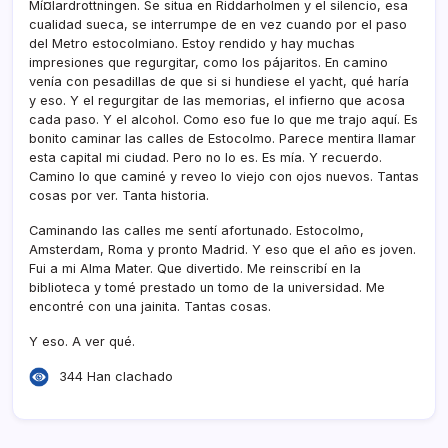
Mí¤lardrottningen. Se situa en Riddarholmen y el silencio, esa
cualidad sueca, se interrumpe de en vez cuando por el paso
del Metro estocolmiano. Estoy rendido y hay muchas
impresiones que regurgitar, como los pájaritos. En camino
vení­a con pesadillas de que si si hundiese el yacht, qué harí­a
y eso. Y el regurgitar de las memorias, el infierno que acosa
cada paso. Y el alcohol. Como eso fue lo que me trajo aquí­. Es
bonito caminar las calles de Estocolmo. Parece mentira llamar
esta capital mi ciudad. Pero no lo es. Es mí­a. Y recuerdo.
Camino lo que caminé y reveo lo viejo con ojos nuevos. Tantas
cosas por ver. Tanta historia.
Caminando las calles me sentí­ afortunado. Estocolmo,
Amsterdam, Roma y pronto Madrid. Y eso que el año es joven.
Fui a mi Alma Mater. Que divertido. Me reinscribí­ en la
biblioteca y tomé prestado un tomo de la universidad. Me
encontré con una jainita. Tantas cosas.
Y eso. A ver qué.
344 Han clachado