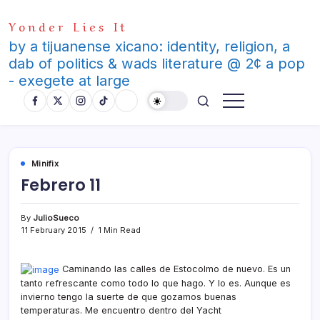
Skip
Yonder Lies It
to
content
by a tijuanense xicano: identity, religion, a
dab of politics & wads literature @ 2¢ a pop
- exegete at large
Minifix
Febrero 11
By
JulioSueco
11 February 2015
1 Min Read
Caminando las calles de Estocolmo de nuevo. Es un
tanto refrescante como todo lo que hago. Y lo es. Aunque es
invierno tengo la suerte de que gozamos buenas
temperaturas. Me encuentro dentro del Yacht