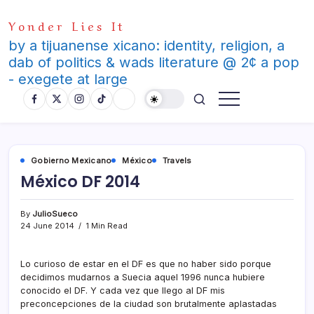
Skip
Yonder Lies It
to
content
by a tijuanense xicano: identity, religion, a
dab of politics & wads literature @ 2¢ a pop
- exegete at large
Gobierno Mexicano
México
Travels
México DF 2014
By
JulioSueco
24 June 2014
1 Min Read
Lo curioso de estar en el DF es que no haber sido porque
decidimos mudarnos a Suecia aquel 1996 nunca hubiere
conocido el DF. Y cada vez que llego al DF mis
preconcepciones de la ciudad son brutalmente aplastadas